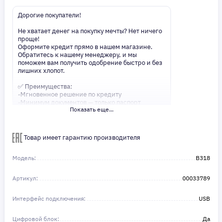
Дорогие покупатели!
Не хватает денег на покупку мечты? Нет ничего
проще!
Оформите кредит прямо в нашем магазине.
Обратитесь к нашему менеджеру, и мы
поможем вам получить одобрение быстро и без
лишних хлопот.
✅ Преимущества:
-Мгновенное решение по кредиту
-Минимум документов — только паспорт
Показать еще...
-Удобные сроки и низкие процентные ставки
Не откладывайте свои желания на потом!
Получите то, что нужно, прямо сейчас. Ваше
Товар имеет гарантию производителя
удобство — наш приоритет! ✨
Сделайте шаг к своей мечте — мы поможем вам
в этом!
Модель:
B318
Артикул:
00033789
Интерфейс подключения:
USB
Цифровой блок:
Да