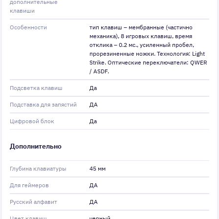
дополнительные
клавиши
Особенности
тип клавиш – мембранные (частично
механика), 8 игровых клавиш, время
отклика – 0.2 мс., усиленный пробел,
прорезиненные ножки. Технология: Light
Strike. Оптические переключатели: QWER
/ ASDF.
Подсветка клавиш
Да
Подставка для запястий
ДА
Цифровой блок
Да
Дополнительно
Глубина клавиатуры
45 мм
Для геймеров
ДА
Русский алфавит
ДА
Цвет клавиш
черный