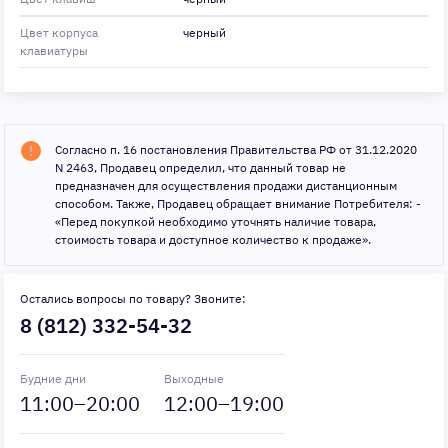
Цвет корпуса
черный
клавиатуры
Согласно п. 16 постановления Правительства РФ от 31.12.2020
N 2463, Продавец определил, что данный товар не
предназначен для осуществления продажи дистанционным
способом. Также, Продавец обращает внимание Потребителя: -
«Перед покупкой необходимо уточнять наличие товара,
стоимость товара и доступное количество к продаже».
Остались вопросы по товару? Звоните:
8 (812) 332-54-32
Будние дни
Выходные
11
:00–
20
:00
12
:00–
19
:00