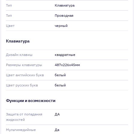
Тип
Клавиатура
Тип
Проводная
Цвет
черный
Клавиатура
Дизайн клавиш
квадратные
Размеры клавиатуры
487x226x45мм
Цвет английских букв
белый
Цвет русских букв
белый
Функции и возможности
Защита от попадания
ДА
жидкостей
Мультимедийные
Да