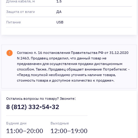
Длина кабеля, м
1.5
Защита от влаги
ДА
Питание
USB
Согласно п. 16 постановления Правительства РФ от 31.12.2020
N 2463, Продавец определил, что данный товар не
предназначен для осуществления продажи дистанционным
способом. Также, Продавец обращает внимание Потребителя: -
«Перед покупкой необходимо уточнять наличие товара,
стоимость товара и доступное количество к продаже».
Остались вопросы по товару? Звоните:
8 (812) 332-54-32
Будние дни
Выходные
11
:00–
20
:00
12
:00–
19
:00