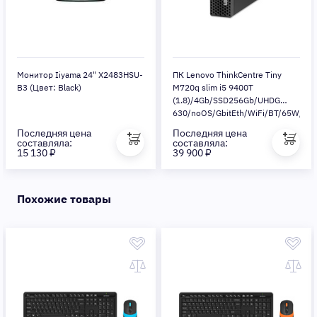
Монитор Iiyama 24" X2483HSU-
ПК Lenovo ThinkCentre Tiny
B3 (Цвет: Black)
M720q slim i5 9400T
(1.8)/4Gb/SSD256Gb/UHDG
630/noOS/GbitEth/WiFi/BT/65W/
клавиатура/мышь/черный
Последняя цена
Последняя цена
составляла:
составляла:
15 130 ₽
39 900 ₽
Похожие товары