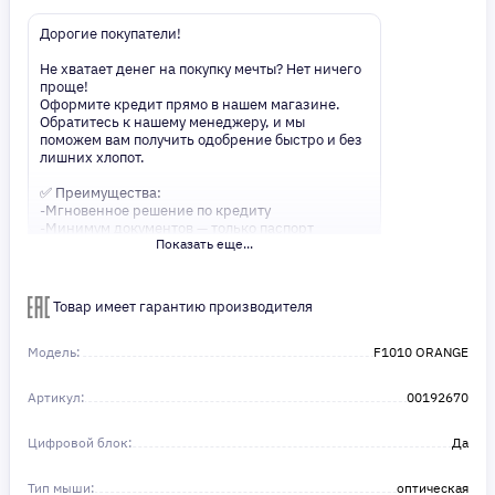
Дорогие покупатели!
Не хватает денег на покупку мечты? Нет ничего
проще!
Оформите кредит прямо в нашем магазине.
Обратитесь к нашему менеджеру, и мы
поможем вам получить одобрение быстро и без
лишних хлопот.
✅ Преимущества:
-Мгновенное решение по кредиту
-Минимум документов — только паспорт
Показать еще...
-Удобные сроки и низкие процентные ставки
Не откладывайте свои желания на потом!
Получите то, что нужно, прямо сейчас. Ваше
Товар имеет гарантию производителя
удобство — наш приоритет! ✨
Сделайте шаг к своей мечте — мы поможем вам
в этом!
Модель:
F1010 ORANGE
Артикул:
00192670
Цифровой блок:
Да
Тип мыши:
оптическая