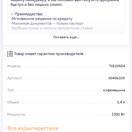
быстро и без лишних хлопот.
✅ Преимущества:
-Мгновенное решение по кредиту
-Минимум документов — только паспорт
-Удобные сроки и низкие процентные ставки
Показать еще...
Не откладывайте свои желания на потом! Получите то, что
нужно, прямо сейчас. Ваше удобство — наш приоритет! ✨
Сделайте шаг к своей мечте — мы поможем вам в этом!
Товар имеет гарантию производителя
Модель:
TIE20504
Артикул:
00406335
Тип:
кофемашина
Объем:
1.4 л
Мощность:
1300 Вт
Все характеристики