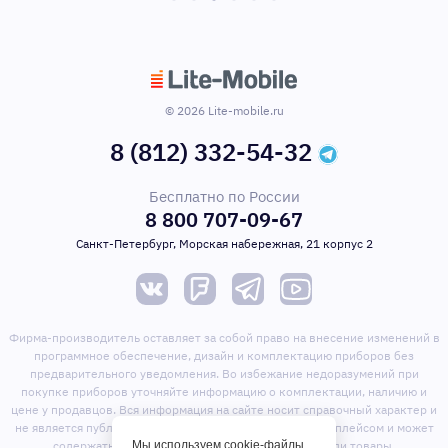
© 2026 Lite-mobile.ru
8 (812) 332-54-32
Бесплатно по России
8 800 707-09-67
Санкт-Петербург, Морская набережная, 21 корпус 2
Фирма-производитель оставляет за собой право на внесение изменений в
программное обеспечение, дизайн и комплектацию приборов без
предварительного уведомления. Во избежание недоразумений при
покупке приборов уточняйте информацию о комплектации, наличию и
цене у продавцов. Вся информация на сайте носит справочный характер и
не является публичной офертой. Сайт является маркет-плейсом и может
Мы используем cookie-файлы
содержать предложения сторонних продавцов или товары,