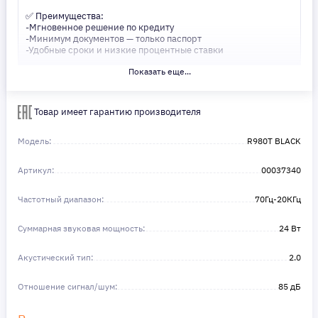
✅ Преимущества:
-Мгновенное решение по кредиту
-Минимум документов — только паспорт
-Удобные сроки и низкие процентные ставки
Показать еще...
Не откладывайте свои желания на потом! Получите то, что
нужно, прямо сейчас. Ваше удобство — наш приоритет! ✨
Сделайте шаг к своей мечте — мы поможем вам в этом!
Товар имеет гарантию производителя
Модель:
R980T BLACK
Артикул:
00037340
Частотный диапазон:
70Гц-20КГц
Суммарная звуковая мощность:
24 Вт
Акустический тип:
2.0
Отношение сигнал/шум:
85 дБ