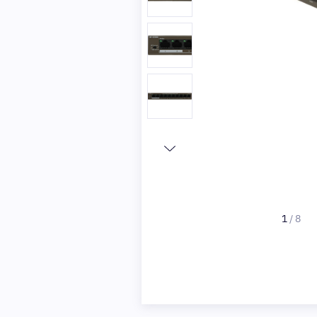
1
/
8