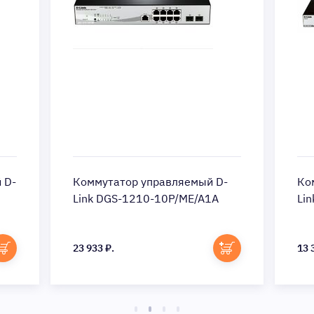
 D-
Коммутатор управляемый D-
Ко
Link DGS-1210-10P/ME/A1A
Li
23 933 ₽.
13 