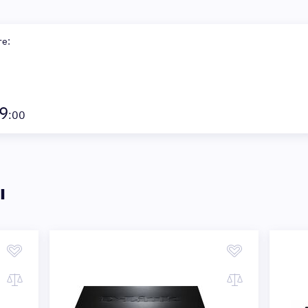
те:
9
:00
ы