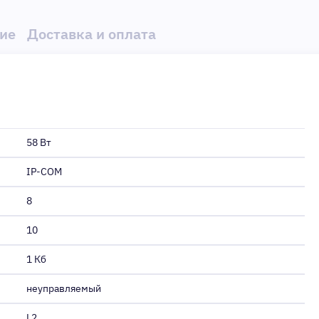
ие
Доставка и оплата
58 Вт
IP-COM
8
10
1 Кб
неуправляемый
L2