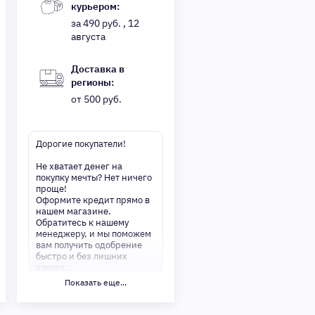
курьером:
за 490 руб. , 12
августа
Доставка в
регионы:
от 500 руб.
Дорогие покупатели!
Не хватает денег на
покупку мечты? Нет ничего
проще!
Оформите кредит прямо в
нашем магазине.
Обратитесь к нашему
менеджеру, и мы поможем
вам получить одобрение
быстро и без лишних
хлопот.
Показать еще...
✅ Преимущества:
-Мгновенное решение по
кредиту