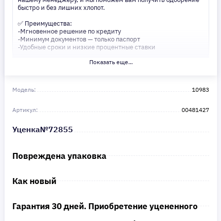
быстро и без лишних хлопот.
✅ Преимущества:
-Мгновенное решение по кредиту
-Минимум документов — только паспорт
-Удобные сроки и низкие процентные ставки
Показать еще...
Не откладывайте свои желания на потом! Получите то, что
нужно, прямо сейчас. Ваше удобство — наш приоритет! ✨
Сделайте шаг к своей мечте — мы поможем вам в этом!
Модель:
10983
Артикул:
00481427
Уценка№72855
Повреждена упаковка
Как новый
Гарантия 30 дней. Приобретение уцененного