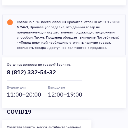
Согласно п. 16 постановления Правительства РФ от 31.12.2020
N 2463, Продавец определил, что данный товар не
предназначен для осуществления продажи дистанционным
способом. Также, Продавец обращает внимание Потребителя:
- «Перед покупкой необходимо уточнять наличие товара,
стоимость товара и доступное количество к продаже».
Остались вопросы по товару? Звоните:
8 (812) 332-54-32
Будние дни
Выходные
11
:00–
20
:00
12
:00–
19
:00
COVID19
Средства защиты, маски, антибактериальные