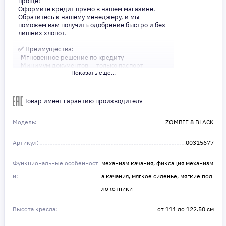
проще!
Оформите кредит прямо в нашем магазине.
Обратитесь к нашему менеджеру, и мы
поможем вам получить одобрение быстро и без
лишних хлопот.
✅ Преимущества:
-Мгновенное решение по кредиту
-Минимум документов — только паспорт
Показать еще...
-Удобные сроки и низкие процентные ставки
Не откладывайте свои желания на потом!
Получите то, что нужно, прямо сейчас. Ваше
Товар имеет гарантию производителя
удобство — наш приоритет! ✨
Сделайте шаг к своей мечте — мы поможем вам
в этом!
Модель:
ZOMBIE 8 BLACK
Артикул:
00315677
Функциональные особенност
механизм качания, фиксация механизм
и:
а качания, мягкое сиденье, мягкие под
локотники
Высота кресла:
от 111 до 122.50 см