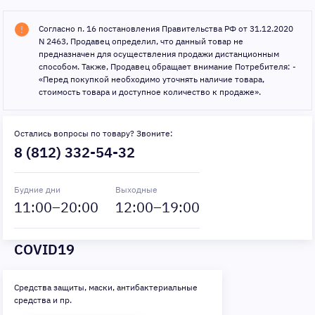
Согласно п. 16 постановления Правительства РФ от 31.12.2020
N 2463, Продавец определил, что данный товар не
предназначен для осуществления продажи дистанционным
способом. Также, Продавец обращает внимание Потребителя: -
«Перед покупкой необходимо уточнять наличие товара,
стоимость товара и доступное количество к продаже».
Остались вопросы по товару? Звоните:
8 (812) 332-54-32
Будние дни
Выходные
11
:00–
20
:00
12
:00–
19
:00
COVID19
Средства защиты, маски, антибактериальные
средства и пр.