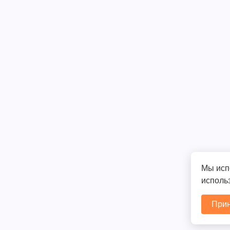
Мы исп
использ
Прин