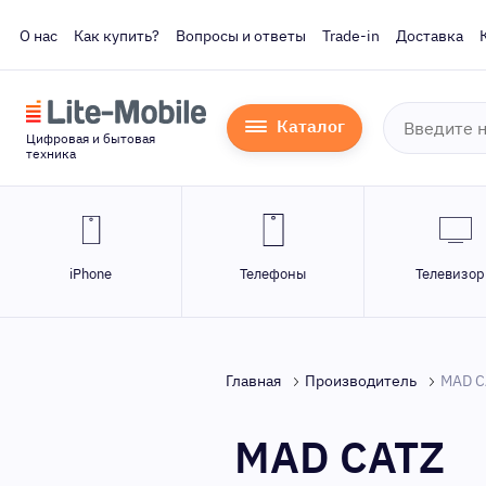
О нас
Как купить?
Вопросы и ответы
Trade-in
Доставка
Каталог
Цифровая и бытовая
техника
iPhone
Телефоны
Телевизо
Главная
Производитель
MAD C
MAD CATZ