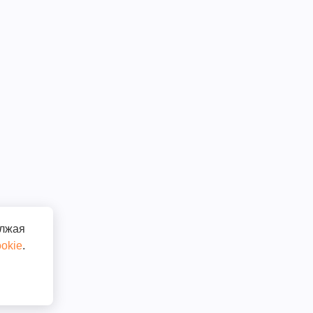
олжая
okie
.