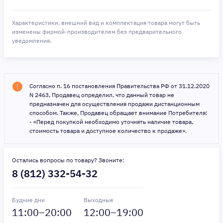
Характеристики, внешний вид и комплектация товара могут быть
изменены фирмой-производителем без предварительного
уведомления.
Согласно п. 16 постановления Правительства РФ от 31.12.2020
N 2463, Продавец определил, что данный товар не
предназначен для осуществления продажи дистанционным
способом. Также, Продавец обращает внимание Потребителя:
- «Перед покупкой необходимо уточнять наличие товара,
стоимость товара и доступное количество к продаже».
Остались вопросы по товару? Звоните:
8 (812) 332-54-32
Будние дни
Выходные
11
:00–
20
:00
12
:00–
19
:00