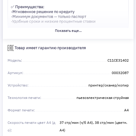
✅ Преимущества:
-Мгновенное решение по кредиту
-Минимум документов — только паспорт
-Удобные сроки и низкие процентные ставки
Показать еще...
Не откладывайте свои желания на потом! Получите то, что
нужно, прямо сейчас. Ваше удобство — наш приоритет! ✨
Сделайте шаг к своей мечте — мы поможем вам в этом!
Товар имеет гарантию производителя
Модель:
C11CE31402
Артикул:
00032087
Устройство:
принтер/сканер/копир
Технология печати:
пьезоэлектрическая струйная
Формат печати:
A4
Скорость печати цвет А4 (д
37 стр/мин (ч/б А4), 38 стр/мин (цветн.
о):
А4)