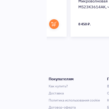
вая печь LG
Микроволновая печь Samsu
B, черный
MS23K3614AK, черный
8 450 ₽.
Покупателям
Как купить?
В
Доставка
О
Политика использования cookie
К
Договор-оферта
Б