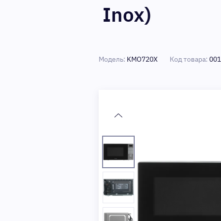
Inox)
Модель:
KMO720X
Код товара:
001