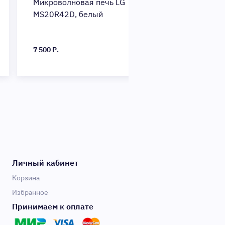
кроволновая печь LG
Микроволновая печ
20R42D, белый
HYM-D3001, черны
00 ₽.
5 414 ₽.
Личный кабинет
Корзина
Избранное
Принимаем к оплате