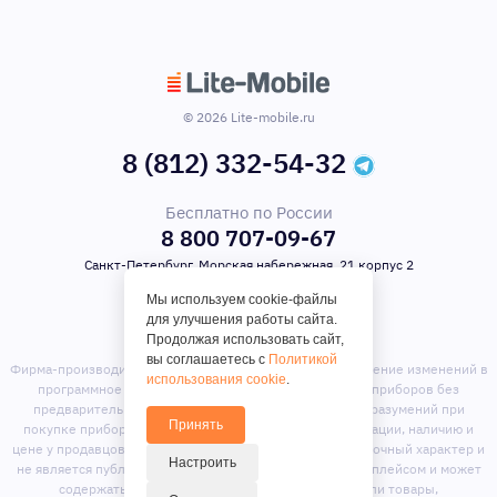
© 2026 Lite-mobile.ru
8 (812) 332-54-32
Бесплатно по России
8 800 707-09-67
Санкт-Петербург, Морская набережная, 21 корпус 2
Мы используем cookie-файлы
для улучшения работы сайта.
Продолжая использовать сайт,
вы соглашаетесь с
Политикой
Фирма-производитель оставляет за собой право на внесение изменений в
использования cookie
.
программное обеспечение, дизайн и комплектацию приборов без
предварительного уведомления. Во избежание недоразумений при
Принять
покупке приборов уточняйте информацию о комплектации, наличию и
цене у продавцов. Вся информация на сайте носит справочный характер и
Настроить
не является публичной офертой. Сайт является маркет-плейсом и может
содержать предложения сторонних продавцов или товары,