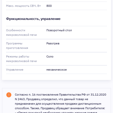
Макс. мощность СВЧ, Вт
800
Функциональность, управление
Особенности
Поворотный стол
микроволновой печи
Программы
Разогрев
приготовления
Режимы работы
Соло
микроволновой печи
Управление
механическое
Согласно п. 16 постановления Правительства РФ от 31.12.2020
N 2463, Продавец определил, что данный товар не
предназначен для осуществления продажи дистанционным
способом. Также, Продавец обращает внимание Потребителя:
- «Перед покупкой необходимо уточнять наличие товара,