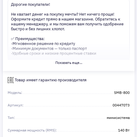
Дорогие покупатели!
Не хватает денег на покупку мечты? Нет ничего проще!
Оформите кредит прямо в нашем магазине. Обратитесь к
нашему менеджеру, и мы поможем вам получить одобрение
быстро и без лишних хлопот.
✅ Преимущества:
-Мгновенное решение по кредиту
-Минимум документов — только паспорт
-Удобные сроки и низкие процентные ставки
Показать еще...
Не откладывайте свои желания на потом! Получите то, что
нужно, прямо сейчас. Ваше удобство — наш приоритет! ✨
Сделайте шаг к своей мечте — мы поможем вам в этом!
Товар имеет гарантию производителя
Модель:
SMB-800
Артикул:
00447073
Тип:
минисистема
Суммарная мощность (RMS):
140 Вт