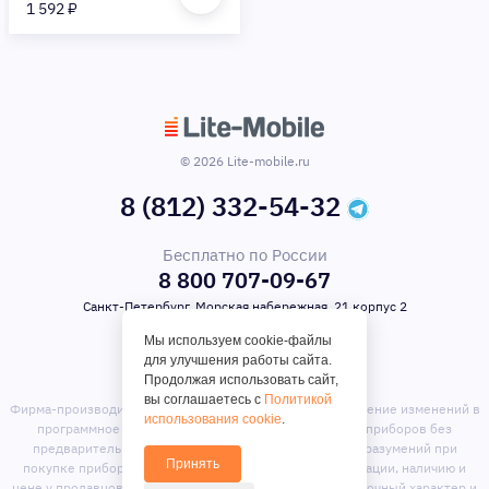
1 592 ₽
© 2026 Lite-mobile.ru
8 (812) 332-54-32
Бесплатно по России
8 800 707-09-67
Санкт-Петербург, Морская набережная, 21 корпус 2
Мы используем cookie-файлы
для улучшения работы сайта.
Продолжая использовать сайт,
вы соглашаетесь с
Политикой
Фирма-производитель оставляет за собой право на внесение изменений в
использования cookie
.
программное обеспечение, дизайн и комплектацию приборов без
предварительного уведомления. Во избежание недоразумений при
Принять
покупке приборов уточняйте информацию о комплектации, наличию и
цене у продавцов. Вся информация на сайте носит справочный характер и