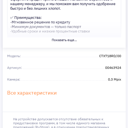
нашему менеджеру, и мы поможем вам получить одобрение
быстро и без лишних хлопот.
✅ Преимущества:
-Мгновенное решение по кредиту
-Минимум документов — только паспорт
-Удобные сроки и низкие процентные ставки
Показать еще...
Не откладывайте свои желания на потом! Получите то, что
нужно, прямо сейчас. Ваше удобство — наш приоритет! ✨
Сделайте шаг к своей мечте — мы поможем вам в этом!
Модель:
CTX718RD/00
Артикул:
00463924
Камера:
0.3 Mpix
Все характеристики
На устройстве допускается отсутствие обязательных к
предустановке программ, в том числе единого магазина
приложений (RuStore), а в отношении предустановленных