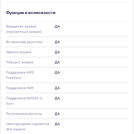
Функции и возможности
Вращение экрана
ДА
(портретный режим)
Встроенная акустика
ДА
Наклон экрана
ДА
Поворот экрана
ДА
Поддержка AMD
ДА
FreeSync
Поддержка HDR
ДА
Поддержка NVIDIA G-
ДА
Sync
Регулировка высоты
ДА
Светодиодная подсветка
ДА
ЖК-панели