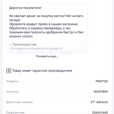
Дорогие покупатели!
Не хватает денег на покупку мечты? Нет ничего
проще!
Оформите кредит прямо в нашем магазине.
Обратитесь к нашему менеджеру, и мы
поможем вам получить одобрение быстро и без
лишних хлопот.
✅ Преимущества:
-Мгновенное решение по кредиту
-Минимум документов — только паспорт
Показать еще...
-Удобные сроки и низкие процентные ставки
Не откладывайте свои желания на потом!
Получите то, что нужно, прямо сейчас. Ваше
Товар имеет гарантию производителя
удобство — наш приоритет! ✨
Сделайте шаг к своей мечте — мы поможем вам
в этом!
Модель:
MN272Q
Артикул:
00427809
Диагональ экрана:
27" (68.6см)
Разрешение:
2560x1440