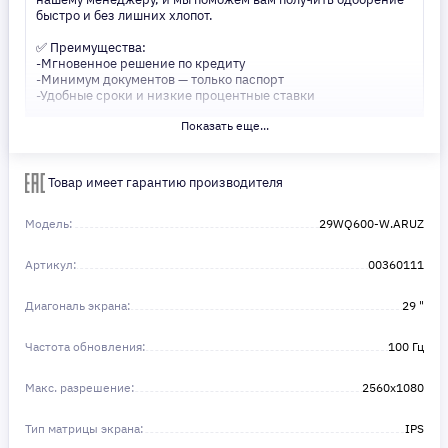
быстро и без лишних хлопот.
✅ Преимущества:
-Мгновенное решение по кредиту
-Минимум документов — только паспорт
-Удобные сроки и низкие процентные ставки
Показать еще...
Не откладывайте свои желания на потом! Получите то, что
нужно, прямо сейчас. Ваше удобство — наш приоритет! ✨
Сделайте шаг к своей мечте — мы поможем вам в этом!
Товар имеет гарантию производителя
Модель:
29WQ600-W.ARUZ
Артикул:
00360111
Диагональ экрана:
29 "
Частота обновления:
100 Гц
Макс. разрешение:
2560x1080
Тип матрицы экрана:
IPS