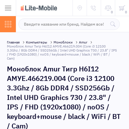
0
0
Главная
Компьютеры
Моноблоки
Amur
Моноблок Amur Тигр H6I12 АМУЕ.466219.004 (Core i3 12100
3.3Ghz / 8Gb DDR4 / SSD256Gb / Intel UHD Graphics 730 / 23.8" / IPS
/ FHD (1920x1080) / noOS / keyboard+mouse / black / WiFi / BT /
Cam)
Моноблок Amur Тигр H6I12
АМУЕ.466219.004 (Core i3 12100
3.3Ghz / 8Gb DDR4 / SSD256Gb /
Intel UHD Graphics 730 / 23.8" /
IPS / FHD (1920x1080) / noOS /
keyboard+mouse / black / WiFi / BT
/ Cam)