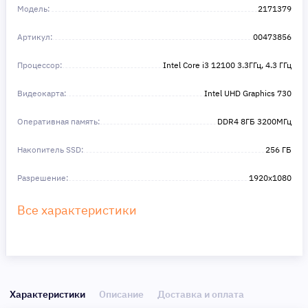
в этом!
Модель:
2171379
Артикул:
00473856
Процессор:
Intel Core i3 12100 3.3ГГц, 4.3 ГГц
Видеокарта:
Intel UHD Graphics 730
Оперативная память:
DDR4 8ГБ 3200МГц
Накопитель SSD:
256 ГБ
Разрешение:
1920x1080
Все характеристики
Характеристики
Описание
Доставка и оплата