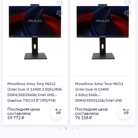
Моноблок Amur Тигр H6I12
Моноблок Amur Тигр H6I12
(Intel Core i5 12400 2.5Ghz/8Gb
(Intel Core i5 13400
DDR4/SSD256Gb/Intel UHD
2.5Ghz/16Gb
Graphics 730/23.8"/IPS/FHD
DDR4/SSD512Gb/Intel UHD
BT/Cam)
(1920x1080)/FreeDOS/black/WiFi/BT/Cam)
Graphics 730/23.8"/IPS/FHD
Последняя цена
Последняя цена
(1920x1080)/FreeDOS/black/WiFi/B
составляла:
составляла:
59 772 ₽
76 158 ₽