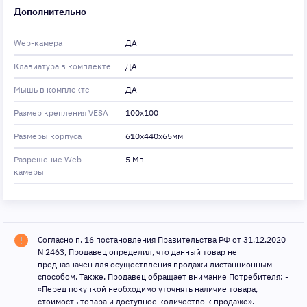
Дополнительно
Web-камера
ДА
Клавиатура в комплекте
ДА
Мышь в комплекте
ДА
Размер крепления VESA
100x100
Размеры корпуса
610x440x65мм
Разрешение Web-
5 Мп
камеры
Согласно п. 16 постановления Правительства РФ от 31.12.2020
N 2463, Продавец определил, что данный товар не
предназначен для осуществления продажи дистанционным
способом. Также, Продавец обращает внимание Потребителя: -
«Перед покупкой необходимо уточнять наличие товара,
стоимость товара и доступное количество к продаже».