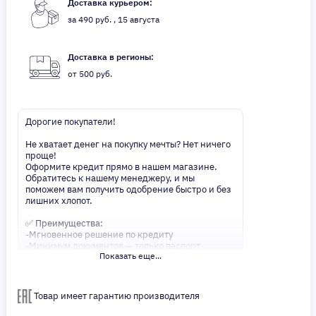
Доставка курьером:
за 490 руб. , 15 августа
Доставка в регионы:
от 500 руб.
Дорогие покупатели!
Не хватает денег на покупку мечты? Нет ничего
проще!
Оформите кредит прямо в нашем магазине.
Обратитесь к нашему менеджеру, и мы
поможем вам получить одобрение быстро и без
лишних хлопот.
✅ Преимущества:
-Мгновенное решение по кредиту
-Минимум документов — только паспорт
Показать еще...
-Удобные сроки и низкие процентные ставки
Не откладывайте свои желания на потом!
Получите то, что нужно, прямо сейчас. Ваше
Товар имеет гарантию производителя
удобство — наш приоритет! ✨
Сделайте шаг к своей мечте — мы поможем вам