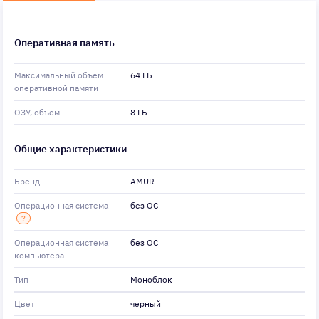
Оперативная память
Максимальный объем
64 ГБ
оперативной памяти
ОЗУ, объем
8 ГБ
Общие характеристики
Бренд
AMUR
Операционная система
без ОС
?
Операционная система
без ОС
компьютера
Тип
Моноблок
Цвет
черный