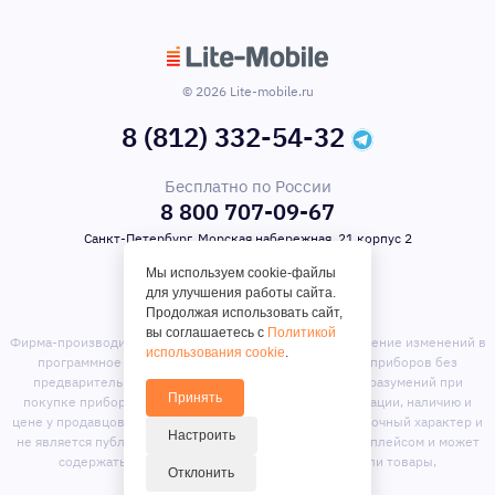
© 2026 Lite-mobile.ru
8 (812) 332-54-32
Бесплатно по России
8 800 707-09-67
Санкт-Петербург, Морская набережная, 21 корпус 2
Мы используем cookie-файлы
для улучшения работы сайта.
Продолжая использовать сайт,
вы соглашаетесь с
Политикой
Фирма-производитель оставляет за собой право на внесение изменений в
использования cookie
.
программное обеспечение, дизайн и комплектацию приборов без
предварительного уведомления. Во избежание недоразумений при
Принять
покупке приборов уточняйте информацию о комплектации, наличию и
цене у продавцов. Вся информация на сайте носит справочный характер и
Настроить
не является публичной офертой. Сайт является маркет-плейсом и может
содержать предложения сторонних продавцов или товары,
Отклонить
отсутствующие на складе магазина.