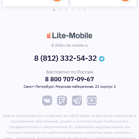
© 2026 Lite-mobile.ru
8 (812) 332-54-32
Бесплатно по России
8 800 707-09-67
Санкт-Петербург, Морская набережная, 21 корпус 2
Фирма-производитель оставляет за собой право на внесение изменений в
программное обеспечение, дизайн и комплектацию приборов без
предварительного уведомления. Во избежание недоразумений при
покупке приборов уточняйте информацию о комплектации, наличию и
цене у продавцов. Вся информация на сайте носит справочный характер и