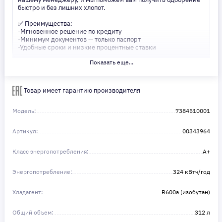
быстро и без лишних хлопот.
✅ Преимущества:
-Мгновенное решение по кредиту
-Минимум документов — только паспорт
-Удобные сроки и низкие процентные ставки
Показать еще...
Не откладывайте свои желания на потом! Получите то, что
нужно, прямо сейчас. Ваше удобство — наш приоритет! ✨
Сделайте шаг к своей мечте — мы поможем вам в этом!
Товар имеет гарантию производителя
Модель:
7384510001
Артикул:
00343964
Класс энергопотребления:
A+
Энергопотребление:
324 кВтч/год
Хладагент:
R600a (изобутан)
Общий объем:
312 л