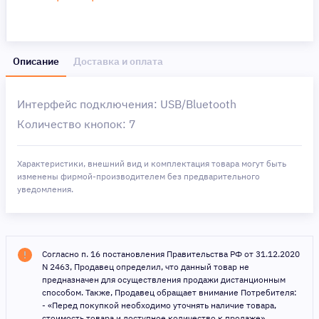
Описание
Доставка и оплата
Интерфейс подключения: USB/Bluetooth
Количество кнопок: 7
Характеристики, внешний вид и комплектация товара могут быть
изменены фирмой-производителем без предварительного
уведомления.
Согласно п. 16 постановления Правительства РФ от 31.12.2020
N 2463, Продавец определил, что данный товар не
предназначен для осуществления продажи дистанционным
способом. Также, Продавец обращает внимание Потребителя:
- «Перед покупкой необходимо уточнять наличие товара,
стоимость товара и доступное количество к продаже».