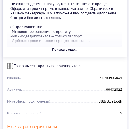
Не хватает денег на покупку мечты? Нет ничего проще!
Оформите кредит прямо в нашем магазине. Обратитесь к
нашему менеджеру, и мы поможем вам получить одобрение
быстро и без лишних хлопот.
✅ Преимущества:
-Мгновенное решение по кредиту
-Минимум документов — только паспорт
-Удобные сроки и низкие процентные ставки
Показать еще...
Не откладывайте свои желания на потом! Получите то, что
нужно, прямо сейчас. Ваше удобство — наш приоритет! ✨
Сделайте шаг к своей мечте — мы поможем вам в этом!
Товар имеет гарантию производителя
Модель:
ZL.MCECC.034
Артикул:
00432822
Интерфейс подключения:
USB/Bluetooth
Количество кнопок:
7
Все характеристики