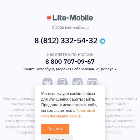
© 2026 Lite-mobile.ru
8 (812) 332-54-32
Бесплатно по России
8 800 707-09-67
Санкт-Петербург, Морская набережная, 21 корпус 2
Мы используем cookie-файлы
Фирма-производитель оставляет за собой право на внесение изменений в
для улучшения работы сайта.
программное обеспечение, дизайн и комплектацию приборов без
Продолжая использовать сайт,
предварительного уведомления. Во избежание недоразумений при
вы соглашаетесь с
Политикой
покупке приборов уточняйте информацию о комплектации, наличию и
использования cookie
.
цене у продавцов. Вся информация на сайте носит справочный характер и
не является публичной офертой. Сайт является маркет-плейсом и может
Принять
содержать предложения сторонних продавцов или товары,
отсутствующие на складе магазина.
Настроить