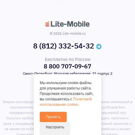
© 2026 Lite-mobile.ru
8 (812) 332-54-32
Бесплатно по России
8 800 707-09-67
Санкт-Петербург, Морская набережная, 21 корпус 2
Мы используем cookie-файлы
для улучшения работы сайта.
Продолжая использовать сайт,
вы соглашаетесь с
Политикой
Фирма-производитель оставляет за собой право на внесение изменений в
использования cookie
.
программное обеспечение, дизайн и комплектацию приборов без
предварительного уведомления. Во избежание недоразумений при
Принять
покупке приборов уточняйте информацию о комплектации, наличию и
цене у продавцов. Вся информация на сайте носит справочный характер и
Настроить
не является публичной офертой. Сайт является маркет-плейсом и может
содержать предложения сторонних продавцов или товары,