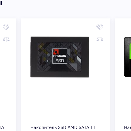
ы
TA
Накопитель SSD AMD SATA III
Нак