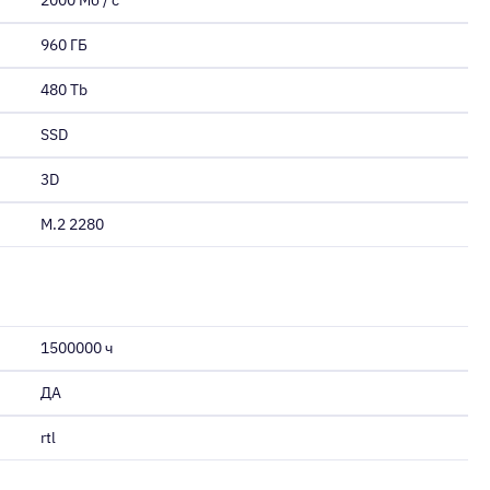
2000 Мб / с
960 ГБ
480 Tb
SSD
3D
M.2 2280
1500000 ч
ДА
rtl