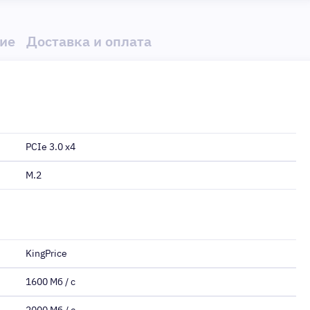
ие
Доставка и оплата
PCIe 3.0 x4
M.2
KingPrice
1600 Мб / с