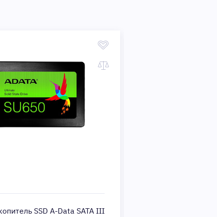
опитель SSD A-Data SATA III
Накопитель SSD AMD