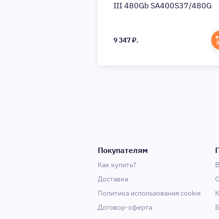
650SS-480GT-R
III 480Gb SA400S37/480G
U650
9 347 ₽.
Покупателям
Как купить?
В
Доставка
О
Политика использования cookie
К
Договор-оферта
Б