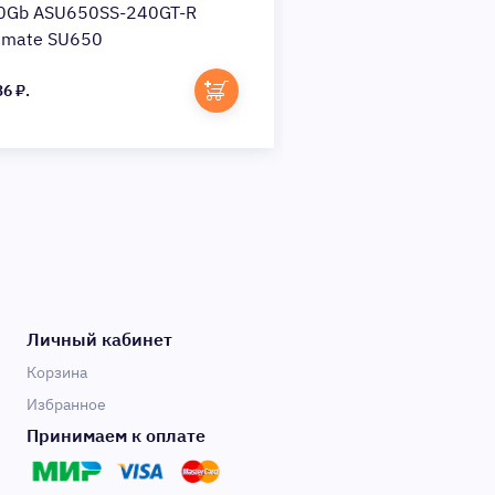
0Gb ASU650SS-240GT-R
120Gb R5SL120G R
timate SU650
2.5
36 ₽.
2 063 ₽.
Личный кабинет
Корзина
Избранное
Принимаем к оплате