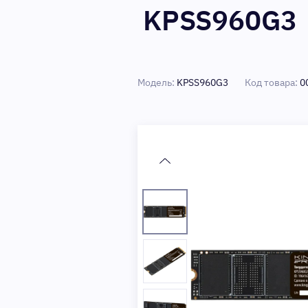
KPSS960G3
Модель:
KPSS960G3
Код товара:
0