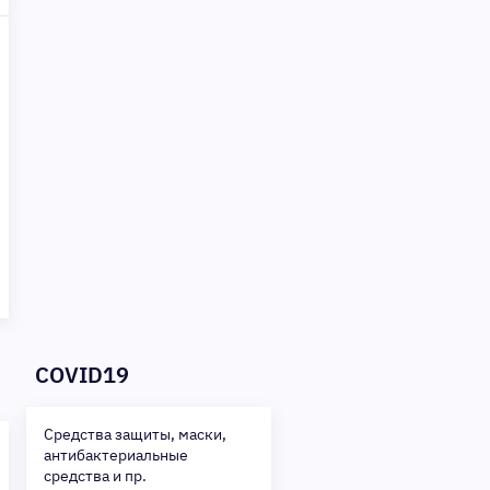
Получите то, что нужно,
прямо сейчас. Ваше
удобство — наш приоритет!
✨
Сделайте шаг к своей
мечте — мы поможем вам в
этом!
COVID19
Средства защиты, маски,
антибактериальные
средства и пр.