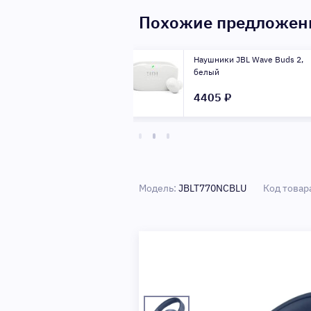
Похожие предложе
шники JBL Wave Buds 2,
Наушники JBL Wave Beam 
ый
(Цвет: Blue)
05 ₽
4555 ₽
Модель:
JBLT770NCBLU
Код товар