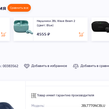
ния
Сравнить все
2
Наушники JBL Wave Buds 2,
черный
4405 ₽
Добавить в избранное
Добавить в сравн
а:
00383562
Товар имеет гарантию производителя
Модель:
JBLT770NCBLU