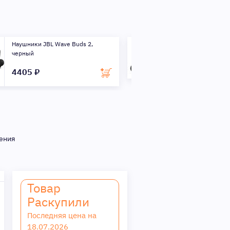
Наушники JBL Tune 730, черный
Наушники JBL T
Purple)
4125 ₽
4380 ₽
ения
Товар
Раскупили
Последняя цена на
18.07.2026