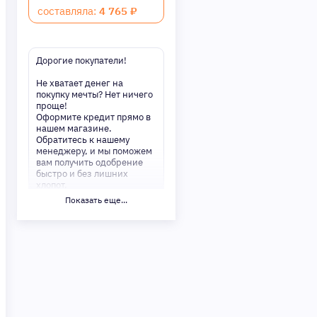
составляла:
4 765 ₽
Дорогие покупатели!
Не хватает денег на
покупку мечты? Нет ничего
проще!
Оформите кредит прямо в
нашем магазине.
Обратитесь к нашему
менеджеру, и мы поможем
вам получить одобрение
быстро и без лишних
хлопот.
Показать еще...
✅ Преимущества:
-Мгновенное решение по
кредиту
-Минимум документов —
только паспорт
-Удобные сроки и низкие
процентные ставки
Не откладывайте свои
желания на потом!