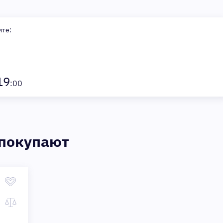
ите:
19
:00
 покупают