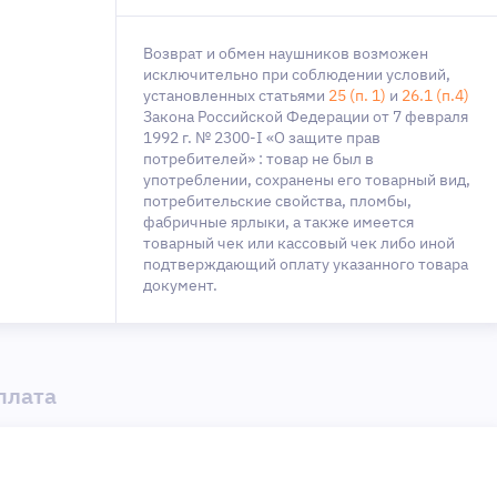
Возврат и обмен наушников возможен
исключительно при соблюдении условий,
установленных статьями
25 (п. 1)
и
26.1 (п.4)
Закона Российской Федерации от 7 февраля
1992 г. № 2300-I «О защите прав
потребителей» : товар не был в
употреблении, сохранены его товарный вид,
потребительские свойства, пломбы,
фабричные ярлыки, а также имеется
товарный чек или кассовый чек либо иной
подтверждающий оплату указанного товара
документ.
плата