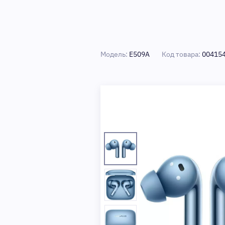
Модель:
E509A
Код товара:
00415