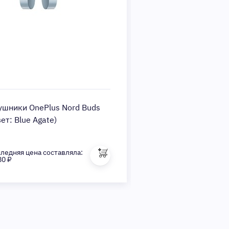
ушники OnePlus Nord Buds
Наушники OnePlus 
ет: Blue Agate)
(Цвет: Obsidian Blac
ледняя цена составляла:
Последняя цена состав
80 ₽
4 780 ₽