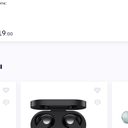
ите:
19
:00
ы