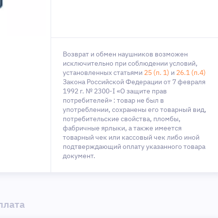
Возврат и обмен наушников возможен
исключительно при соблюдении условий,
установленных статьями
25 (п. 1)
и
26.1 (п.4)
Закона Российской Федерации от 7 февраля
1992 г. № 2300-I «О защите прав
потребителей» : товар не был в
употреблении, сохранены его товарный вид,
потребительские свойства, пломбы,
фабричные ярлыки, а также имеется
товарный чек или кассовый чек либо иной
подтверждающий оплату указанного товара
документ.
плата