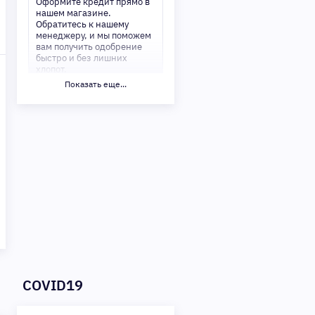
Оформите кредит прямо в
нашем магазине.
Обратитесь к нашему
менеджеру, и мы поможем
вам получить одобрение
быстро и без лишних
хлопот.
Показать еще...
✅ Преимущества:
-Мгновенное решение по
кредиту
-Минимум документов —
только паспорт
-Удобные сроки и низкие
процентные ставки
Не откладывайте свои
желания на потом!
Получите то, что нужно,
прямо сейчас. Ваше
удобство — наш приоритет!
✨
Сделайте шаг к своей
мечте — мы поможем вам в
этом!
COVID19