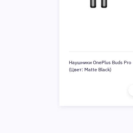
nePluse Bullets
Наушники OnePlus Buds Pro
ass Edition (Цвет:
(Цвет: Matte Black)
на составляла: