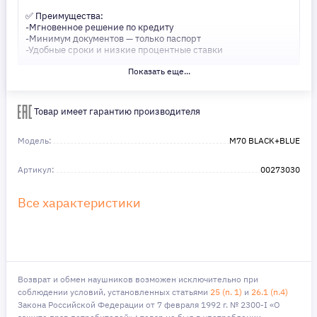
✅ Преимущества:
-Мгновенное решение по кредиту
-Минимум документов — только паспорт
-Удобные сроки и низкие процентные ставки
Показать еще...
Не откладывайте свои желания на потом! Получите то, что
нужно, прямо сейчас. Ваше удобство — наш приоритет! ✨
Сделайте шаг к своей мечте — мы поможем вам в этом!
Товар имеет гарантию производителя
Модель:
M70 BLACK+BLUE
Артикул:
00273030
Все характеристики
Возврат и обмен наушников возможен исключительно при
соблюдении условий, установленных статьями
25 (п. 1)
и
26.1 (п.4)
Закона Российской Федерации от 7 февраля 1992 г. № 2300-I «О