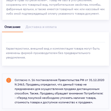
защите прав потребителей» : товар не был в употреблении,
сохранены его товарный вид, потребительские свойства, пломбы,
фабричные ярлыки, а также имеется товарный чек или кассовый чек
либо иной подтверждающий оплату указанного товара документ.
Описание
Доставка и оплата
Характеристики, внешний вид и комплектация товара могут быть
изменены фирмой-производителем без предварительного
уведомления.
Согласно п. 16 постановления Правительства РФ от 31.12.2020
N 2463, Продавец определил, что данный товар не
предназначен для осуществления продажи дистанционным
способом. Также, Продавец обращает внимание Потребителя:
- «Перед покупкой необходимо уточнять наличие товара,
стоимость товара и доступное количество к продаже».