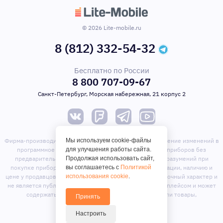
© 2026 Lite-mobile.ru
8 (812) 332-54-32
Бесплатно по России
8 800 707-09-67
Санкт-Петербург, Морская набережная, 21 корпус 2
Мы используем cookie-файлы
Фирма-производитель оставляет за собой право на внесение изменений в
для улучшения работы сайта.
программное обеспечение, дизайн и комплектацию приборов без
Продолжая использовать сайт,
предварительного уведомления. Во избежание недоразумений при
вы соглашаетесь с
Политикой
покупке приборов уточняйте информацию о комплектации, наличию и
использования cookie
.
цене у продавцов. Вся информация на сайте носит справочный характер и
не является публичной офертой. Сайт является маркет-плейсом и может
содержать предложения сторонних продавцов или товары,
Принять
отсутствующие на складе магазина.
Настроить