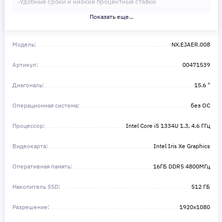
-Удобные сроки и низкие процентные ставки
Показать еще...
Не откладывайте свои желания на потом! Получите то, что
нужно, прямо сейчас. Ваше удобство — наш приоритет! ✨
Сделайте шаг к своей мечте — мы поможем вам в этом!
Модель:
NX.EJAER.008
Артикул:
00471539
Диагональ:
15.6 "
Операционная система:
без ОС
Процессор:
Intel Core i5 1334U 1.3, 4.6 ГГц
Видеокарта:
Intel Iris Xe Graphics
Оперативная память:
16ГБ DDR5 4800МГц
Накопитель SSD:
512 ГБ
Разрешение:
1920x1080