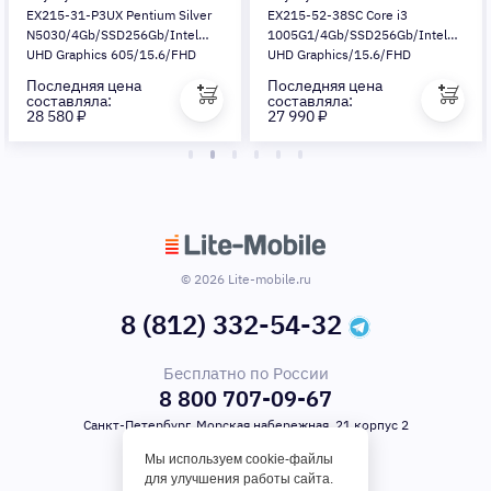
EX215-31-P3UX Pentium Silver
EX215-52-38SC Core i3
N5030/4Gb/SSD256Gb/Intel
1005G1/4Gb/SSD256Gb/Intel
UHD Graphics 605/15.6/FHD
UHD Graphics/15.6/FHD
(1920x1080)/Eshell/black/WiFi/BT/Cam
(1920x1080)/Eshell/black/WiFi/BT/
Последняя цена
Последняя цена
составляла:
составляла:
28 580 ₽
27 990 ₽
© 2026 Lite-mobile.ru
8 (812) 332-54-32
Бесплатно по России
8 800 707-09-67
Санкт-Петербург, Морская набережная, 21 корпус 2
Мы используем cookie-файлы
для улучшения работы сайта.