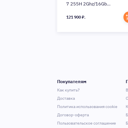
hz/32Gb
7 255H 2Ghz/16Gb
D512Gb/Intel Arc
LPDDR5x/SSD1Tb/Intel Arc
OS/silver)
140T/14"/noOS/blue)
121 900 ₽.
-M01ZP0)
(90NB14W1-M01Z50)
Покупателям
Как купить?
В
Доставка
О
Политика использования cookie
К
Договор-оферта
Б
Пользовательское соглашение
Б