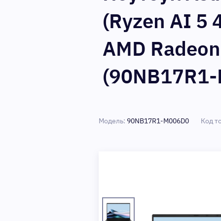
(Ryzen AI 5
AMD Radeon 8
(90NB17R1-
Модель:
90NB17R1-M006D0
Код т