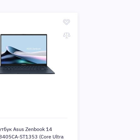
утбук Asus Zenbook 14
Ноутбук Asus Zenbo
3405CA-ST1353 (Core Ultra
UX3405CA-ST1359 (C