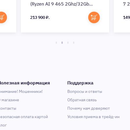
(Ryzen AI 9 465 2Ghz/32Gb
7 
LPDDR5x/SSD1Tb/AMD Radeon
LP
880M/16"/Windows 11
213 900 ₽.
14
149
Home/gray) (90NB17H5-
(9
M00CL0)
Полезная информация
Поддержка
нимание! Мошенники!
Вопросы и ответы
 магазине
Обратная связь
онтакты
Почему нам доверяют
езопасная оплата картой
Условия приема в трейд-ин
лог