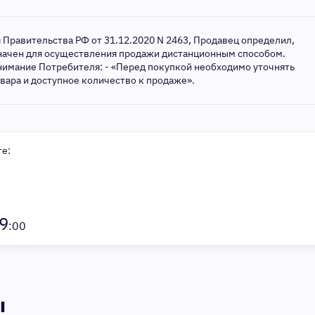
я Правительства РФ от 31.12.2020 N 2463, Продавец определил,
значен для осуществления продажи дистанционным способом.
нимание Потребителя: - «Перед покупкой необходимо уточнять
овара и доступное количество к продаже».
те:
9
:00
ы