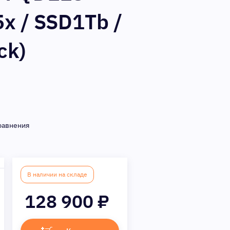
x / SSD1Tb /
ck)
равнения
В наличии на складе
128 900
₽