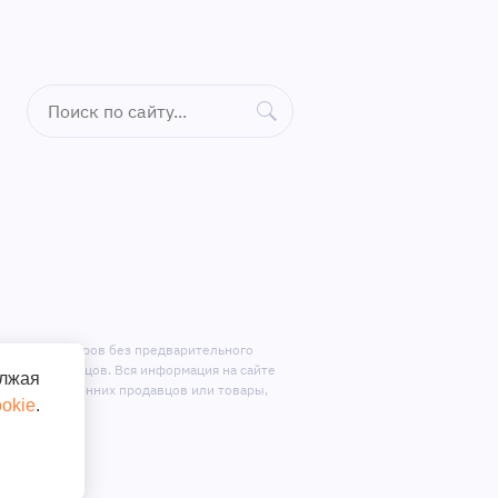
ктацию приборов без предварительного
ене у продавцов. Вся информация на сайте
олжая
ложения сторонних продавцов или товары,
okie
.