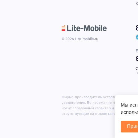
К
© 2026 Lite-mobile.ru
Б
С
н
Фирма-производитель оставляет за собой
уведомления. Во избежание недоразумений
Мы исп
носит справочный характер и не является
использ
отсутствующие на складе магазина.
Прин