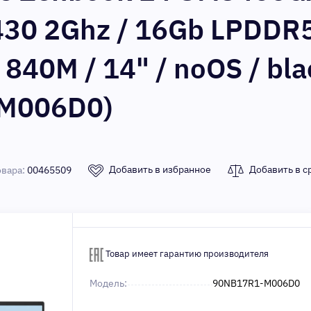
 430 2Ghz / 16Gb LPDDR5
40M / 14" / noOS / bla
M006D0)
Добавить в избранное
Добавить в с
овара:
00465509
Товар имеет гарантию производителя
Модель:
90NB17R1-M006D0