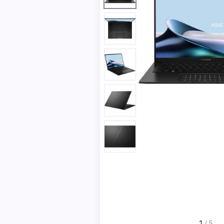
1
/
5