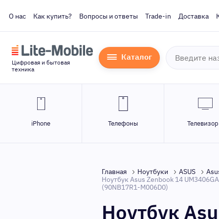
О нас
Как купить?
Вопросы и ответы
Trade-in
Доставка
Каталог
Цифровая и бытовая
техника
iPhone
Телефоны
Телевизо
Главная
Ноутбуки
ASUS
Asu
Ноутбук Asus Zenbook 14 UM3406GA-Q
(90NB17R1-M006D0)
Ноутбук As