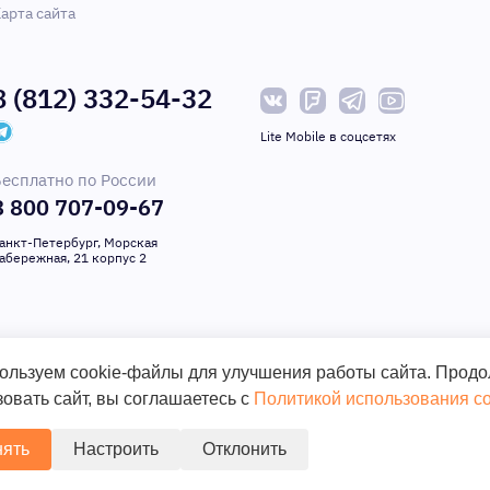
арта сайта
8 (812) 332-54-32
Lite Mobile в соцсетях
есплатно по России
8 800 707-09-67
анкт-Петербург, Морская
абережная, 21 корпус 2
 право на внесение изменений в программное обеспечение, дизайн и компле
 при покупке приборов уточняйте информацию о комплектации, наличию и ц
ользуем cookie-файлы для улучшения работы сайта. Прод
 публичной офертой. Сайт является маркет-плейсом и может содержать пред
овать сайт, вы соглашаетесь с
Политикой использования co
ять
Настроить
Отклонить