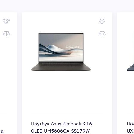
Ноутбук Asus Zenbook S 16
Но
ra
OLED UM5606GA-SS179W
UX