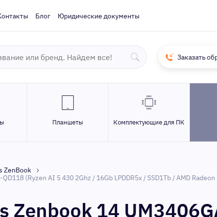
Контакты
Блог
Юридические документы
Заказать об
ры
Планшеты
Комплектующие для ПК
s ZenBook
D118 (Ryzen AI 5 430 2Ghz / 16Gb LPDDR5x / SSD1Tb / AMD Radeon 84
us Zenbook 14 UM3406