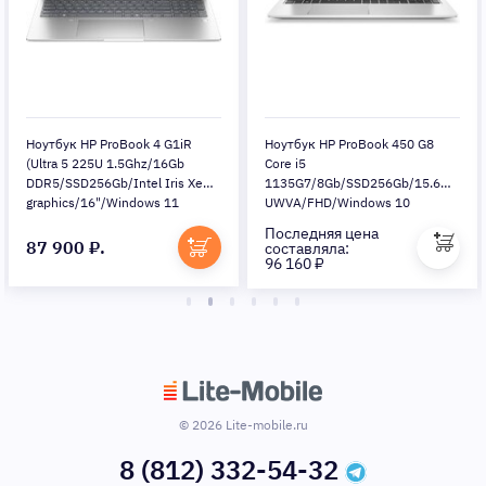
Ноутбук HP ProBook 4 G1iR
Ноутбук HP ProBook 450 G8
(Ultra 5 225U 1.5Ghz/16Gb
Core i5
DDR5/SSD256Gb/Intel Iris Xe
1135G7/8Gb/SSD256Gb/15.6
graphics/16"/Windows 11
UWVA/FHD/Windows 10
Pro/silver) (BB3Q4UT)
Professional 64/WiFi/BT/Cam
Последняя цена
87 900 ₽.
составляла:
96 160 ₽
© 2026 Lite-mobile.ru
8 (812) 332-54-32