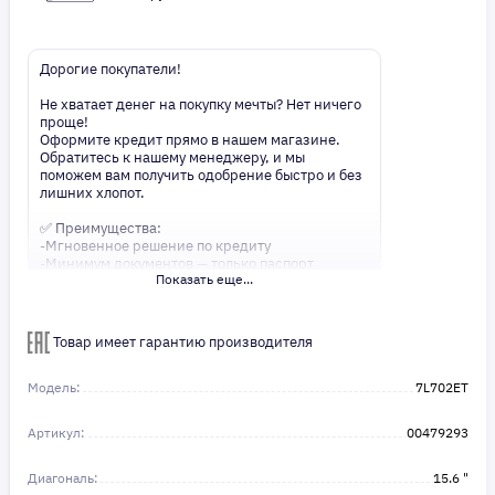
Дорогие покупатели!
Не хватает денег на покупку мечты? Нет ничего
проще!
Оформите кредит прямо в нашем магазине.
Обратитесь к нашему менеджеру, и мы
поможем вам получить одобрение быстро и без
лишних хлопот.
✅ Преимущества:
-Мгновенное решение по кредиту
-Минимум документов — только паспорт
Показать еще...
-Удобные сроки и низкие процентные ставки
Не откладывайте свои желания на потом!
Получите то, что нужно, прямо сейчас. Ваше
Товар имеет гарантию производителя
удобство — наш приоритет! ✨
Сделайте шаг к своей мечте — мы поможем вам
в этом!
Модель:
7L702ET
Артикул:
00479293
Диагональ:
15.6 "