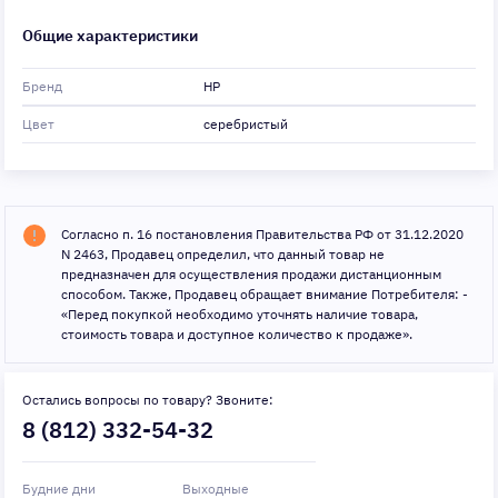
Общие характеристики
Бренд
HP
Цвет
серебристый
Согласно п. 16 постановления Правительства РФ от 31.12.2020
N 2463, Продавец определил, что данный товар не
предназначен для осуществления продажи дистанционным
способом. Также, Продавец обращает внимание Потребителя: -
«Перед покупкой необходимо уточнять наличие товара,
стоимость товара и доступное количество к продаже».
Остались вопросы по товару? Звоните:
8 (812) 332-54-32
Будние дни
Выходные