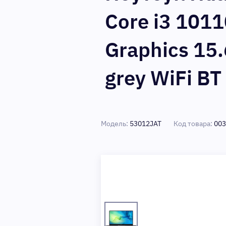
Core i3 101
Graphics 15
grey WiFi B
Модель:
53012JAT
Код товара:
003