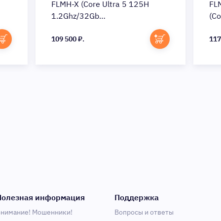
FLMH-X (Core Ultra 5 125H
FL
1.2Ghz/32Gb
(Co
LPDDR5/SSD1Tb/Intel
LP
e)
Arc/14"/noOS/gray space)
109 500 ₽.
Arc
117
(53014QLJ)
(5
Полезная информация
Поддержка
нимание! Мошенники!
Вопросы и ответы