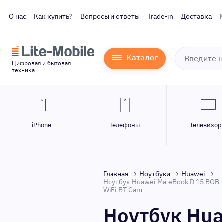
О нас
Как купить?
Вопросы и ответы
Trade-in
Доставка
Каталог
Цифровая и бытовая
техника
iPhone
Телефоны
Телевизо
Главная
Ноутбуки
Huawei
Ноутбук Huawei MateBook D 15 BOB-W
WiFi BT Cam
Ноутбук Hu