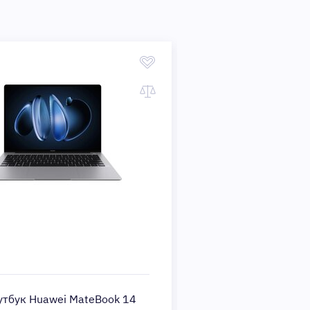
утбук Huawei MateBook 14
Ноутбук Huawei Mat