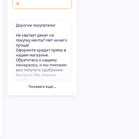
₽
Дорогие покупатели!
Не хватает денег на
покупку мечты? Нет ничего
проще!
Оформите кредит прямо в
нашем магазине.
Обратитесь к нашему
менеджеру, и мы поможем
вам получить одобрение
быстро и без лишних
хлопот.
Показать еще...
✅ Преимущества:
-Мгновенное решение по
кредиту
-Минимум документов —
только паспорт
-Удобные сроки и низкие
процентные ставки
Не откладывайте свои
желания на потом!