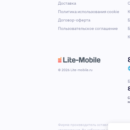
Доставка
О
Политика использования cookie
К
Договор-оферта
Б
Пользовательское соглашение
Б
К
© 2026 Lite-mobile.ru
Б
С
н
Фирма-производитель оставляет за собой
уведомления. Во избежание недоразумений