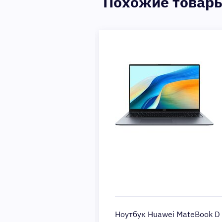
Похожие товар
awei MateBook D 16
Ноутбук Huawei MateBook D