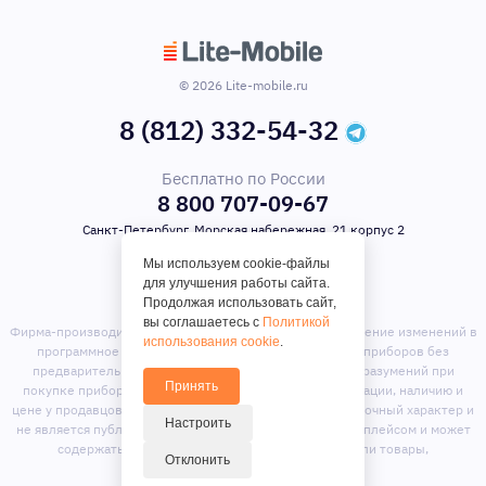
© 2026 Lite-mobile.ru
8 (812) 332-54-32
Бесплатно по России
8 800 707-09-67
Санкт-Петербург, Морская набережная, 21 корпус 2
Мы используем cookie-файлы
для улучшения работы сайта.
Продолжая использовать сайт,
вы соглашаетесь с
Политикой
Фирма-производитель оставляет за собой право на внесение изменений в
использования cookie
.
программное обеспечение, дизайн и комплектацию приборов без
предварительного уведомления. Во избежание недоразумений при
Принять
покупке приборов уточняйте информацию о комплектации, наличию и
цене у продавцов. Вся информация на сайте носит справочный характер и
Настроить
не является публичной офертой. Сайт является маркет-плейсом и может
содержать предложения сторонних продавцов или товары,
Отклонить
отсутствующие на складе магазина.