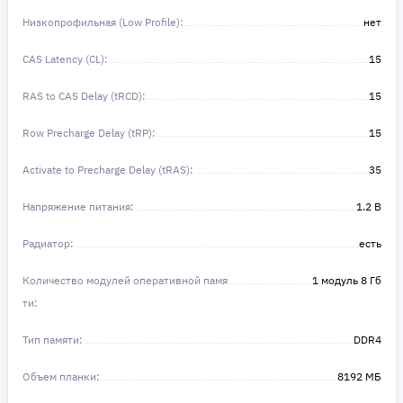
Низкопрофильная (Low Profile):
нет
CAS Latency (CL):
15
RAS to CAS Delay (tRCD):
15
Row Precharge Delay (tRP):
15
Activate to Precharge Delay (tRAS):
35
Напряжение питания:
1.2 В
Радиатор:
есть
Количество модулей оперативной памя
1 модуль 8 Гб
ти:
Тип памяти:
DDR4
Объем планки:
8192 МБ