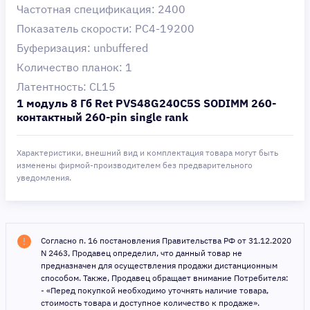
Частотная спецификация: 2400
Показатель скорости: PC4-19200
Буферизация: unbuffered
Количество планок: 1
Латентность: CL15
1 модуль 8 Гб Ret PVS48G240C5S SODIMM 260-
контактный 260-pin single rank
Характеристики, внешний вид и комплектация товара могут быть
изменены фирмой-производителем без предварительного
уведомления.
Согласно п. 16 постановления Правительства РФ от 31.12.2020
N 2463, Продавец определил, что данный товар не
предназначен для осуществления продажи дистанционным
способом. Также, Продавец обращает внимание Потребителя:
- «Перед покупкой необходимо уточнять наличие товара,
стоимость товара и доступное количество к продаже».