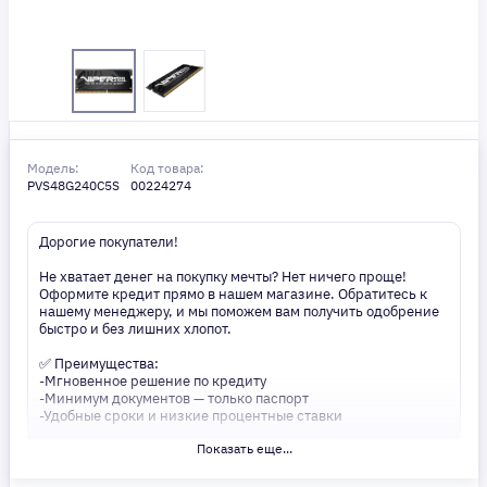
Модель:
Код товара:
PVS48G240C5S
00224274
Дорогие покупатели!
Не хватает денег на покупку мечты? Нет ничего проще!
Оформите кредит прямо в нашем магазине. Обратитесь к
нашему менеджеру, и мы поможем вам получить одобрение
быстро и без лишних хлопот.
✅ Преимущества:
-Мгновенное решение по кредиту
-Минимум документов — только паспорт
-Удобные сроки и низкие процентные ставки
Показать еще...
Не откладывайте свои желания на потом! Получите то, что
нужно, прямо сейчас. Ваше удобство — наш приоритет! ✨
Сделайте шаг к своей мечте — мы поможем вам в этом!