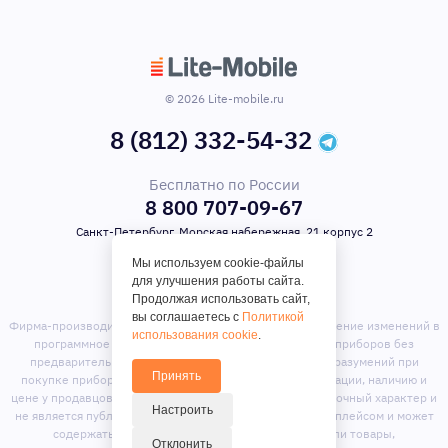
© 2026 Lite-mobile.ru
8 (812) 332-54-32
Бесплатно по России
8 800 707-09-67
Санкт-Петербург, Морская набережная, 21 корпус 2
Мы используем cookie-файлы
для улучшения работы сайта.
Продолжая использовать сайт,
вы соглашаетесь с
Политикой
Фирма-производитель оставляет за собой право на внесение изменений в
использования cookie
.
программное обеспечение, дизайн и комплектацию приборов без
предварительного уведомления. Во избежание недоразумений при
Принять
покупке приборов уточняйте информацию о комплектации, наличию и
цене у продавцов. Вся информация на сайте носит справочный характер и
Настроить
не является публичной офертой. Сайт является маркет-плейсом и может
содержать предложения сторонних продавцов или товары,
Отклонить