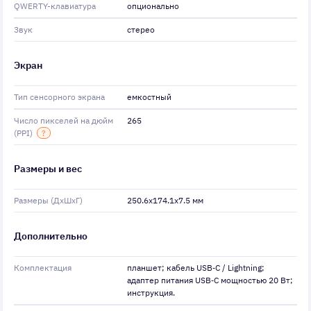
QWERTY-клавиатура
опционально
Звук
стерео
Экран
Тип сенсорного экрана
емкостный
Число пикселей на дюйм
265
(PPI)
?
Размеры и вес
Размеры (ДхШхГ)
250.6x174.1x7.5 мм
Дополнительно
Комплектация
планшет; кабель USB‑C / Lightning;
адаптер питания USB‑C мощностью 20 Вт;
инструкция.