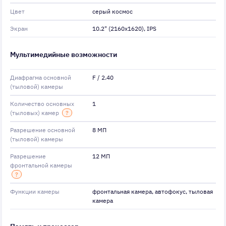
Цвет
серый космос
Экран
10.2" (2160x1620), IPS
Мультимедийные возможности
Диафрагма основной
F / 2.40
(тыловой) камеры
Количество основных
1
(тыловых) камер
?
Разрешение основной
8 МП
(тыловой) камеры
Разрешение
12 МП
фронтальной камеры
?
Функции камеры
фронтальная камера, автофокус, тыловая
камера