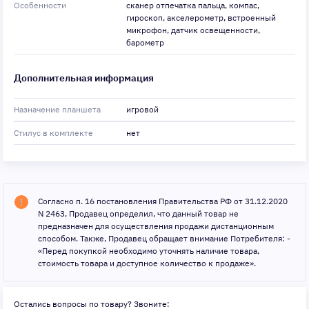
Особенности
cканер отпечатка пальца, компас,
гироскоп, акселерометр, встроенный
микрофон, датчик освещенности,
барометр
Дополнительная информация
Назначение планшета
игровой
Стилус в комплекте
нет
Согласно п. 16 постановления Правительства РФ от 31.12.2020
N 2463, Продавец определил, что данный товар не
предназначен для осуществления продажи дистанционным
способом. Также, Продавец обращает внимание Потребителя: -
«Перед покупкой необходимо уточнять наличие товара,
стоимость товара и доступное количество к продаже».
Остались вопросы по товару? Звоните: