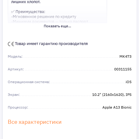
лишних хлопот.
✅ Преимущества:
-Мгновенное решение по кредиту
-Минимум документов — только паспорт
Показать еще...
-Удобные сроки и низкие процентные ставки
Не откладывайте свои желания на потом!
Получите то, что нужно, прямо сейчас. Ваше
Товар имеет гарантию производителя
удобство — наш приоритет! ✨
Сделайте шаг к своей мечте — мы поможем вам
в этом!
Модель:
MK473
Артикул:
00311155
Операционная система:
iOS
Экран:
10.2" (2160x1620), IPS
Процессор:
Apple A13 Bionic
Все характеристики