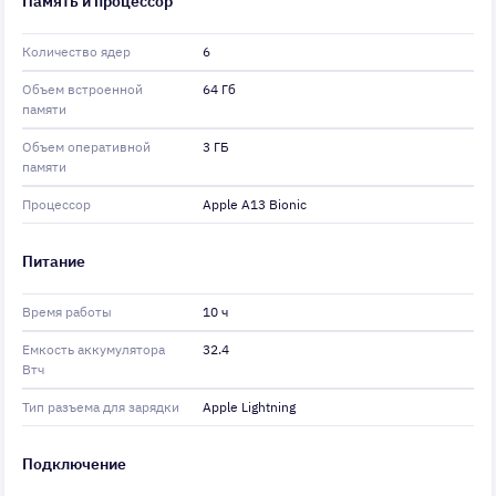
Память и процессор
Количество ядер
6
Объем встроенной
64 Гб
памяти
Объем оперативной
3 ГБ
памяти
Процессор
Apple A13 Bionic
Питание
Время работы
10 ч
Емкость аккумулятора
32.4
Втч
Тип разъема для зарядки
Apple Lightning
Подключение