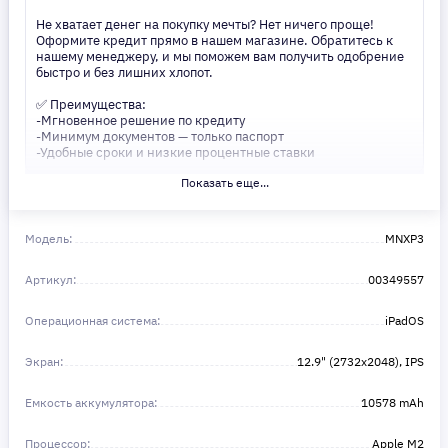
Не хватает денег на покупку мечты? Нет ничего проще!
Оформите кредит прямо в нашем магазине. Обратитесь к
нашему менеджеру, и мы поможем вам получить одобрение
быстро и без лишних хлопот.
✅ Преимущества:
-Мгновенное решение по кредиту
-Минимум документов — только паспорт
-Удобные сроки и низкие процентные ставки
Показать еще...
Не откладывайте свои желания на потом! Получите то, что
нужно, прямо сейчас. Ваше удобство — наш приоритет! ✨
Сделайте шаг к своей мечте — мы поможем вам в этом!
Модель:
MNXP3
Артикул:
00349557
Операционная система:
iPadOS
Экран:
12.9" (2732x2048), IPS
Емкость аккумулятора:
10578 mAh
Процессор:
Apple M2