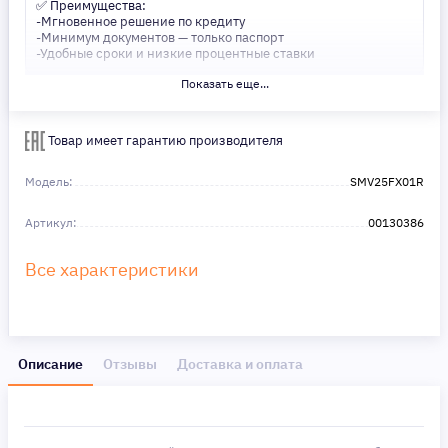
✅ Преимущества:
-Мгновенное решение по кредиту
-Минимум документов — только паспорт
-Удобные сроки и низкие процентные ставки
Показать еще...
Не откладывайте свои желания на потом! Получите то, что
нужно, прямо сейчас. Ваше удобство — наш приоритет! ✨
Сделайте шаг к своей мечте — мы поможем вам в этом!
Товар имеет гарантию производителя
Модель:
SMV25FX01R
Артикул:
00130386
Все характеристики
Описание
Отзывы
Доставка и оплата