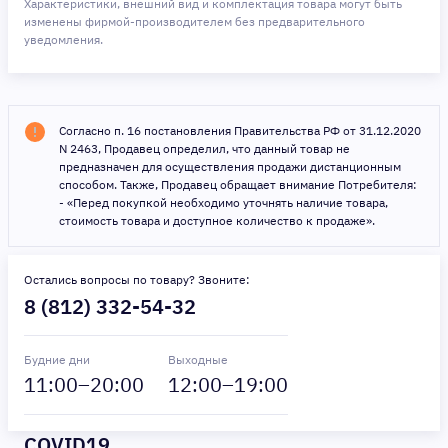
Характеристики, внешний вид и комплектация товара могут быть
изменены фирмой-производителем без предварительного
уведомления.
Согласно п. 16 постановления Правительства РФ от 31.12.2020
N 2463, Продавец определил, что данный товар не
предназначен для осуществления продажи дистанционным
способом. Также, Продавец обращает внимание Потребителя:
- «Перед покупкой необходимо уточнять наличие товара,
стоимость товара и доступное количество к продаже».
Остались вопросы по товару? Звоните:
8 (812) 332-54-32
Будние дни
Выходные
11
:00–
20
:00
12
:00–
19
:00
COVID19