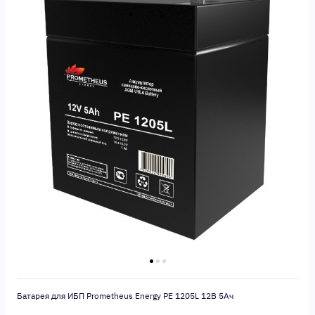
Батарея для ИБП Prometheus Energy PE 1205L 12В 5Ач