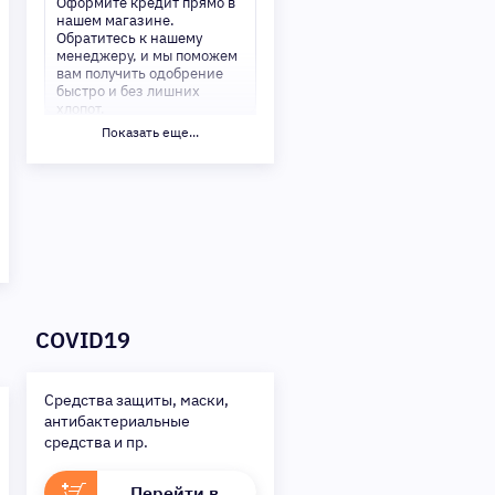
Оформите кредит прямо в
нашем магазине.
Обратитесь к нашему
менеджеру, и мы поможем
вам получить одобрение
быстро и без лишних
хлопот.
Показать еще...
✅ Преимущества:
-Мгновенное решение по
кредиту
-Минимум документов —
только паспорт
-Удобные сроки и низкие
процентные ставки
Не откладывайте свои
желания на потом!
Получите то, что нужно,
COVID19
прямо сейчас. Ваше
удобство — наш приоритет!
✨
Сделайте шаг к своей
Средства защиты, маски,
мечте — мы поможем вам в
антибактериальные
этом!
средства и пр.
Перейти в