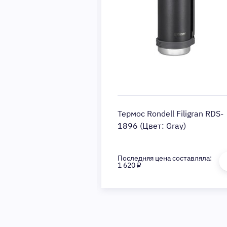
выпечки Rondell
Термос Rondell Filigran RDS-
F-1058 (Цвет:
1896 (Цвет: Gray)
Последняя цена составляла:
1 620 ₽