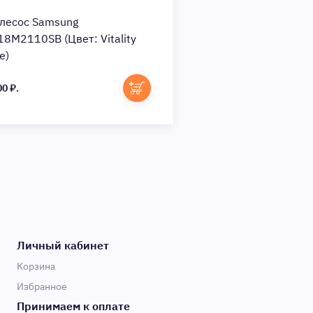
лесос Samsung
Пылесос Samsung
18M2110SB (Цвет: Vitality
VC18M21A0SB, син
e)
00 ₽.
6 600 ₽.
Личный кабинет
Корзина
Избранное
Принимаем к оплате