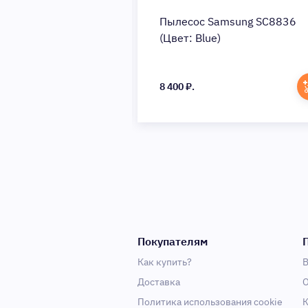
ый пылесос Bosch
Пылесос Samsung SC8836
c15 (Цвет: Green)
(Цвет: Blue)
8 400 ₽.
Покупателям
Как купить?
В
Доставка
О
Политика использования cookie
К