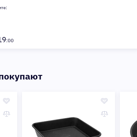
ите:
19
:00
 покупают