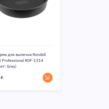
рма для выпечки Rondell
Утюг Rondell RDE-2
t Professional RDF-1314
черный
ет: Gray)
 ₽.
2 790 ₽.