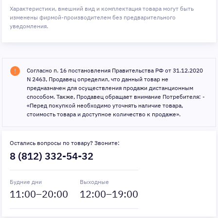
Характеристики, внешний вид и комплектация товара могут быть
изменены фирмой-производителем без предварительного
уведомления.
Согласно п. 16 постановления Правительства РФ от 31.12.2020
N 2463, Продавец определил, что данный товар не
предназначен для осуществления продажи дистанционным
способом. Также, Продавец обращает внимание Потребителя: -
«Перед покупкой необходимо уточнять наличие товара,
стоимость товара и доступное количество к продаже».
Остались вопросы по товару? Звоните:
8 (812) 332-54-32
Будние дни
Выходные
11
:00–
20
:00
12
:00–
19
:00