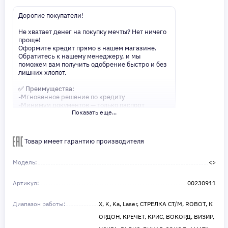
Дорогие покупатели!
Не хватает денег на покупку мечты? Нет ничего
проще!
Оформите кредит прямо в нашем магазине.
Обратитесь к нашему менеджеру, и мы
поможем вам получить одобрение быстро и без
лишних хлопот.
✅ Преимущества:
-Мгновенное решение по кредиту
-Минимум документов — только паспорт
Показать еще...
-Удобные сроки и низкие процентные ставки
Не откладывайте свои желания на потом!
Получите то, что нужно, прямо сейчас. Ваше
Товар имеет гарантию производителя
удобство — наш приоритет! ✨
Сделайте шаг к своей мечте — мы поможем вам
в этом!
Модель:
<>
Артикул:
00230911
Диапазон работы:
X, K, Ka, Laser, СТРЕЛКА СТ/М, ROBOT, К
ОРДОН, КРЕЧЕТ, КРИС, ВОКОРД, ВИЗИР,