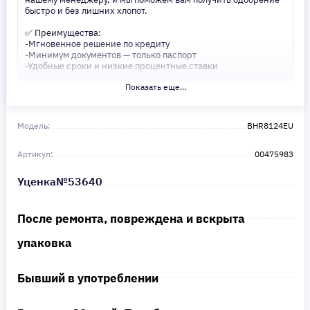
быстро и без лишних хлопот.
✅ Преимущества:
-Мгновенное решение по кредиту
-Минимум документов — только паспорт
-Удобные сроки и низкие процентные ставки
Показать еще...
Не откладывайте свои желания на потом! Получите то, что
нужно, прямо сейчас. Ваше удобство — наш приоритет! ✨
Сделайте шаг к своей мечте — мы поможем вам в этом!
Модель:
BHR8124EU
Артикул:
00475983
Уценка№53640
После ремонта, повреждена и вскрыта
упаковка
Бывший в употреблении