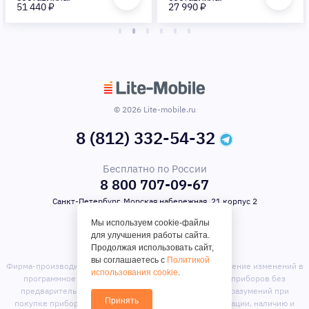
51 440 ₽
27 990 ₽
© 2026 Lite-mobile.ru
8 (812) 332-54-32
Бесплатно по России
8 800 707-09-67
Санкт-Петербург, Морская набережная, 21 корпус 2
Мы используем cookie-файлы
для улучшения работы сайта.
Продолжая использовать сайт,
вы соглашаетесь с
Политикой
Фирма-производитель оставляет за собой право на внесение изменений в
использования cookie
.
программное обеспечение, дизайн и комплектацию приборов без
предварительного уведомления. Во избежание недоразумений при
Принять
покупке приборов уточняйте информацию о комплектации, наличию и