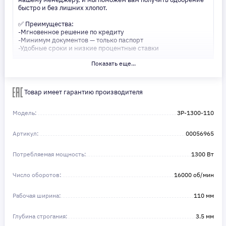
быстро и без лишних хлопот.
✅ Преимущества:
-Мгновенное решение по кредиту
-Минимум документов — только паспорт
-Удобные сроки и низкие процентные ставки
Показать еще...
Не откладывайте свои желания на потом! Получите то, что
нужно, прямо сейчас. Ваше удобство — наш приоритет! ✨
Сделайте шаг к своей мечте — мы поможем вам в этом!
Товар имеет гарантию производителя
Модель:
ЗР-1300-110
Артикул:
00056965
Потребляемая мощность:
1300 Вт
Число оборотов:
16000 об/мин
Рабочая ширина:
110 мм
Глубина строгания:
3.5 мм