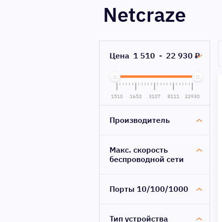
Netcraze
Цена
1 510
-
22 930
₽
1510
1652
3107
8111
22930
Производитель
Макс. скорость
беспроводной сети
Порты 10/100/1000
Тип устройства