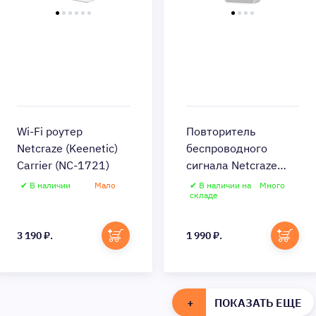
Wi-Fi роутер
Повторитель
Netcraze (Keenetic)
беспроводного
Carrier (NC-1721)
сигнала Netcraze
(Keenetic) Buddy 4
✔ В наличии
Мало
✔ В наличии на
Много
складе
(NC-3211)
3 190 ₽.
1 990 ₽.
+
ПОКАЗАТЬ ЕЩЕ