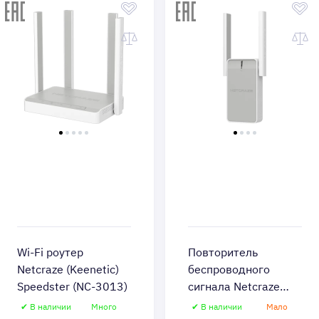
Wi-Fi роутер
Повторитель
Netcraze (Keenetic)
беспроводного
Speedster (NC-3013)
сигнала Netcraze
Buddy 4 (NC-3211)
✔ В наличии
Много
✔ В наличии
Мало