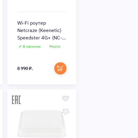
Wi-Fi роутер
Netcraze (Keenetic)
Speedster 4G+ (NC-
2911)
✔ В наличии
Много
Быстрый просмотр
8 990 ₽.