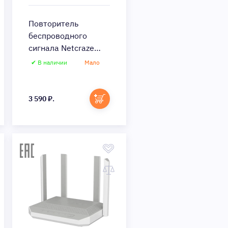
Повторитель
беспроводного
сигнала Netcraze
Buddy 5 (NC-3311)
✔ В наличии
Мало
Быстрый просмотр
3 590 ₽.