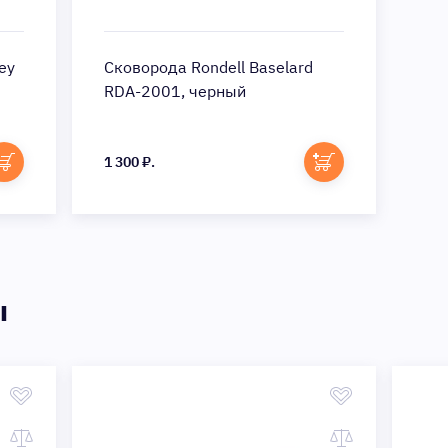
ey
Сковорода Rondell Baselard
RDA-2001, черный
1 300 ₽.
ы