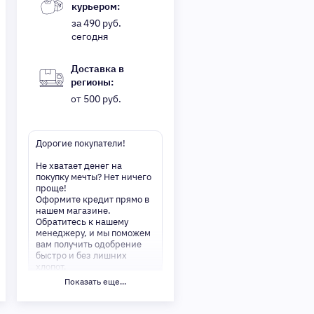
курьером:
за 490 руб.
сегодня
Доставка в
регионы:
от 500 руб.
Дорогие покупатели!
Не хватает денег на
покупку мечты? Нет ничего
проще!
Оформите кредит прямо в
нашем магазине.
Обратитесь к нашему
менеджеру, и мы поможем
вам получить одобрение
быстро и без лишних
хлопот.
Показать еще...
✅ Преимущества:
-Мгновенное решение по
кредиту