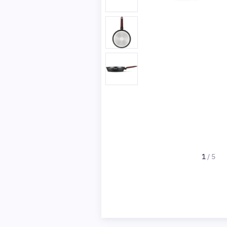
1
/
5