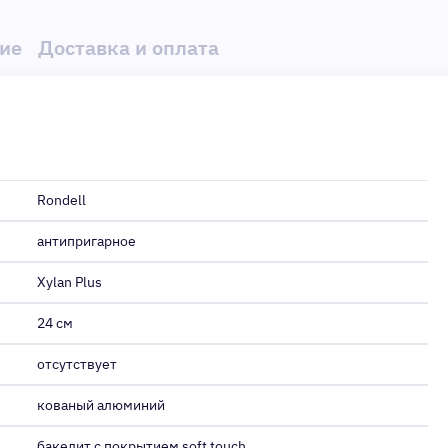
ие
Доставка и оплата
Rondell
антипригарное
Xylan Plus
24 см
отсутствует
кованый алюминий
бакелит с покрытием soft touch