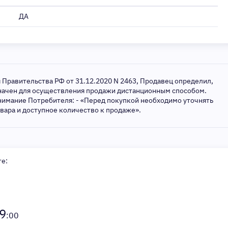
ДА
я Правительства РФ от 31.12.2020 N 2463, Продавец определил,
значен для осуществления продажи дистанционным способом.
нимание Потребителя: - «Перед покупкой необходимо уточнять
овара и доступное количество к продаже».
те:
9
:00