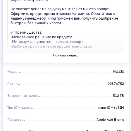
Не хватает денег на покупку мечты? Нет ничего проще!
Оформите кредит прямо в нашем магазине. Обратитесь к
нашему менеджеру, и мы поможем вам получить одобрение
быстро и без лишних хлопот.
✅ Преимущества:
-Мгновенное решение по кредиту
-Минимум документов — только паспорт
-Удобные сроки и низкие процентные ставки
Показать еще...
Не откладывайте свои желания на потом! Получите то, что
нужно, прямо сейчас. Ваше удобство — наш приоритет! ✨
Сделайте шаг к своей мечте — мы поможем вам в этом!
Модель:
MU1J3
Артикул:
00376752
Встроенная память:
512 ГБ
Тип SIM-карты:
nano SIM+eSIM
Процессор:
Apple A16 Bionic