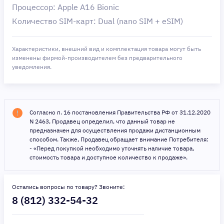
Процессор: Apple A16 Bionic
Количество SIM-карт: Dual (nano SIM + eSIM)
Характеристики, внешний вид и комплектация товара могут быть
изменены фирмой-производителем без предварительного
уведомления.
Согласно п. 16 постановления Правительства РФ от 31.12.2020
N 2463, Продавец определил, что данный товар не
предназначен для осуществления продажи дистанционным
способом. Также, Продавец обращает внимание Потребителя:
- «Перед покупкой необходимо уточнять наличие товара,
стоимость товара и доступное количество к продаже».
Остались вопросы по товару? Звоните:
8 (812) 332-54-32