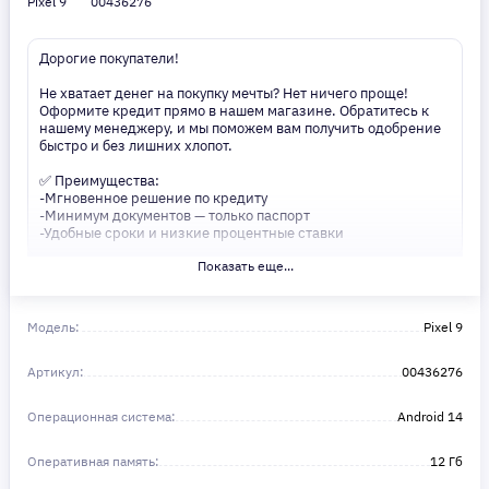
Pixel 9
00436276
Дорогие покупатели!
Не хватает денег на покупку мечты? Нет ничего проще!
Оформите кредит прямо в нашем магазине. Обратитесь к
нашему менеджеру, и мы поможем вам получить одобрение
быстро и без лишних хлопот.
✅ Преимущества:
-Мгновенное решение по кредиту
-Минимум документов — только паспорт
-Удобные сроки и низкие процентные ставки
Показать еще...
Не откладывайте свои желания на потом! Получите то, что
нужно, прямо сейчас. Ваше удобство — наш приоритет! ✨
Сделайте шаг к своей мечте — мы поможем вам в этом!
Модель:
Pixel 9
Артикул:
00436276
Операционная система:
Android 14
Оперативная память:
12 Гб