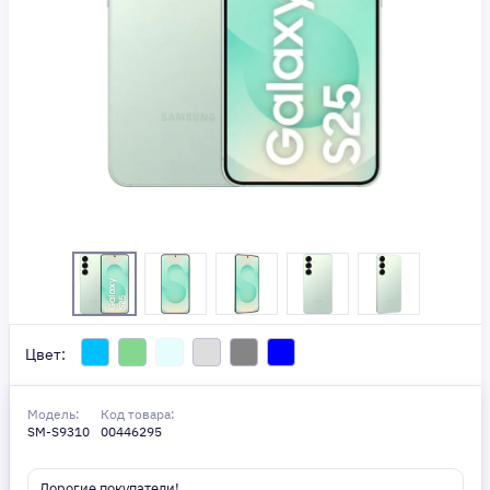
Цвет:
Модель:
Код товара:
SM-S9310
00446295
Дорогие покупатели!