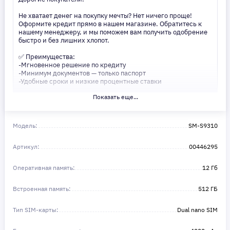
Не хватает денег на покупку мечты? Нет ничего проще!
Оформите кредит прямо в нашем магазине. Обратитесь к
нашему менеджеру, и мы поможем вам получить одобрение
быстро и без лишних хлопот.
✅ Преимущества:
-Мгновенное решение по кредиту
-Минимум документов — только паспорт
-Удобные сроки и низкие процентные ставки
Показать еще...
Не откладывайте свои желания на потом! Получите то, что
нужно, прямо сейчас. Ваше удобство — наш приоритет! ✨
Сделайте шаг к своей мечте — мы поможем вам в этом!
Модель:
SM-S9310
Артикул:
00446295
Оперативная память:
12 Гб
Встроенная память:
512 ГБ
Тип SIM-карты:
Dual nano SIM