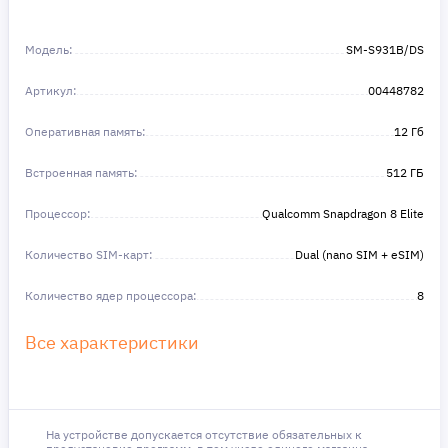
Не откладывайте свои желания на потом!
Получите то, что нужно, прямо сейчас. Ваше
Модель:
SM-S931B/DS
удобство — наш приоритет! ✨
Сделайте шаг к своей мечте — мы поможем вам
Артикул:
в этом!
00448782
Оперативная память:
12 Гб
Встроенная память:
512 ГБ
Процессор:
Qualcomm Snapdragon 8 Elite
Количество SIM-карт:
Dual (nano SIM + eSIM)
Количество ядер процессора:
8
Все характеристики
На устройстве допускается отсутствие обязательных к