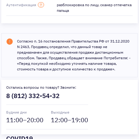
Аутентификация
?
разблокировка по лицу, сканер отпечатка
пальца
Согласно п. 16 постановления Правительства РФ от 31.12.2020
N 2463, Продавец определил, что данный товар не
предназначен для осуществления продажи дистанционным
способом. Также, Продавец обращает внимание Потребителя: -
«Перед покупкой необходимо уточнять наличие товара,
стоимость товара и доступное количество к продаже».
Остались вопросы по товару? Звоните:
8 (812) 332-54-32
Будние дни
Выходные
11
:00–
20
:00
12
:00–
19
:00
COVID19