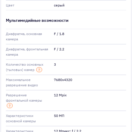
Цвет
серый
Мультимедийные возможности
Диафрагма, основная
F / 1.8
камера
Диафрагма, фронтальная
F / 2.2
камера
Количество основных
3
(тыловых) камер
?
Максимальное
7680x4320
разрешение видео
Разрешение
12 Mpix
фронтальной камеры
?
Характеристики
50 МП
основной камеры
Характеристики
12 Мпикс; f / 2.2