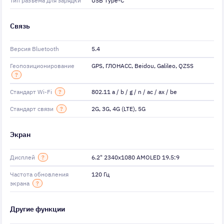
Тип разъема для зарядки
USB Type-C
Связь
Версия Bluetooth
5.4
Геопозиционирование
GPS, ГЛОНАСС, Beidou, Galileo, QZSS
?
Стандарт Wi-Fi
?
802.11 a / b / g / n / ac / ax / be
Стандарт связи
?
2G, 3G, 4G (LTE), 5G
Экран
Дисплей
?
6.2" 2340x1080 AMOLED 19.5:9
Частота обновления
120 Гц
экрана
?
Другие функции