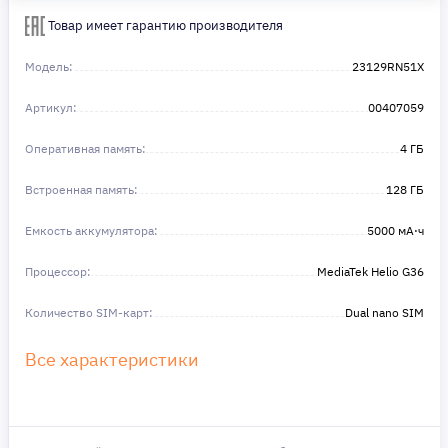
Сделайте шаг к своей мечте — мы поможем вам в этом!
Товар имеет гарантию производителя
Модель:
23129RN51X
Артикул:
00407059
Оперативная память:
4 ГБ
Встроенная память:
128 ГБ
Емкость аккумулятора:
5000 мА⋅ч
Процессор:
MediaTek Helio G36
Количество SIM-карт:
Dual nano SIM
Все характеристики