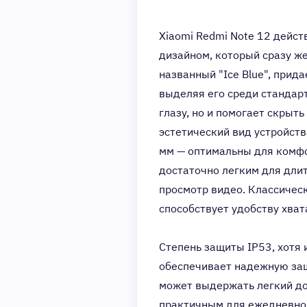
Xiaomi Redmi Note 12 дейс
дизайном, который сразу же
названный "Ice Blue", прид
выделяя его среди стандар
глазу, но и помогает скрыт
эстетический вид устройст
мм — оптимальны для комфор
достаточно легким для длит
просмотр видео. Классичес
способствует удобству хват
Степень защиты IP53, хотя 
обеспечивает надежную защи
может выдержать легкий до
практичным для ежедневног