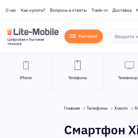
О нас
Как купить?
Вопросы и ответы
Trade-in
Доставка
Каталог
Цифровая и бытовая
техника
iPhone
Телефоны
Телевизо
Главная
Телефоны
Xiaomi
R
Смартфон Xi