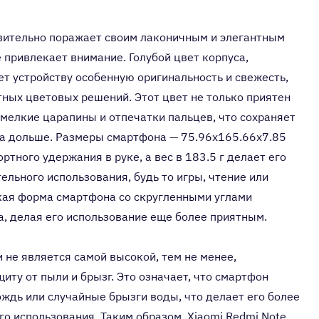
твительно поражает своим лаконичным и элегантным
 привлекает внимание. Голубой цвет корпуса,
ает устройству особенную оригинальность и свежесть,
тных цветовых решений. Этот цвет не только приятен
ь мелкие царапины и отпечатки пальцев, что сохраняет
ва дольше. Размеры смартфона — 75.96x165.66x7.85
тного удержания в руке, а вес в 183.5 г делает его
ельного использования, будь то игры, чтение или
кая форма смартфона со скругленными углами
а, делая его использование еще более приятным.
и не является самой высокой, тем не менее,
ту от пыли и брызг. Это означает, что смартфон
ждь или случайные брызги воды, что делает его более
о использования. Таким образом, Xiaomi Redmi Note