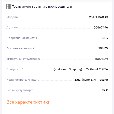
Сделайте шаг к своей мечте — мы поможем вам в этом!
Товар имеет гарантию производителя
Модель:
2510ERA8BG
Артикул:
00467496
Оперативная память:
8 ГБ
Встроенная память:
256 ГБ
Емкость аккумулятора:
6500 мAч
Процессор:
Qualcomm Snapdragon 7s Gen 4 2.7ГГц
Количество SIM-карт:
Dual (nano SIM + eSIM)
Тип аккумулятора:
Si-C
Все характеристики