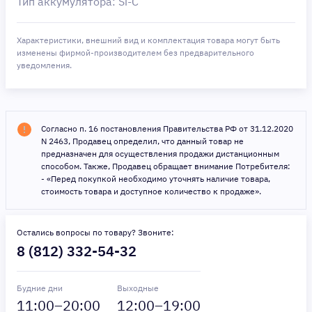
Тип аккумулятора: Si-C
Характеристики, внешний вид и комплектация товара могут быть
изменены фирмой-производителем без предварительного
уведомления.
Согласно п. 16 постановления Правительства РФ от 31.12.2020
N 2463, Продавец определил, что данный товар не
предназначен для осуществления продажи дистанционным
способом. Также, Продавец обращает внимание Потребителя:
- «Перед покупкой необходимо уточнять наличие товара,
стоимость товара и доступное количество к продаже».
Остались вопросы по товару? Звоните:
8 (812) 332-54-32
Будние дни
Выходные
11
:00–
20
:00
12
:00–
19
:00