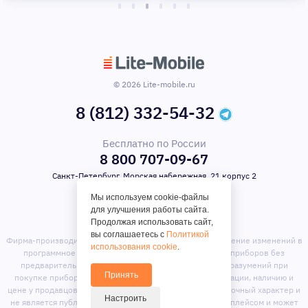
© 2026 Lite-mobile.ru
8 (812) 332-54-32
Бесплатно по России
8 800 707-09-67
Санкт-Петербург, Морская набережная, 21 корпус 2
Мы используем cookie-файлы
для улучшения работы сайта.
Продолжая использовать сайт,
вы соглашаетесь с
Политикой
Фирма-производитель оставляет за собой право на внесение изменений в
использования cookie
.
программное обеспечение, дизайн и комплектацию приборов без
предварительного уведомления. Во избежание недоразумений при
Принять
покупке приборов уточняйте информацию о комплектации, наличию и
цене у продавцов. Вся информация на сайте носит справочный характер и
Настроить
не является публичной офертой. Сайт является маркет-плейсом и может