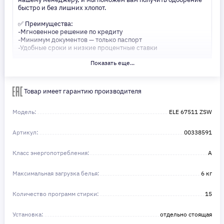
быстро и без лишних хлопот.
✅ Преимущества:
-Мгновенное решение по кредиту
-Минимум документов — только паспорт
-Удобные сроки и низкие процентные ставки
Показать еще...
Не откладывайте свои желания на потом! Получите то, что
нужно, прямо сейчас. Ваше удобство — наш приоритет! ✨
Сделайте шаг к своей мечте — мы поможем вам в этом!
Товар имеет гарантию производителя
Модель:
ELE 67511 ZSW
Артикул:
00338591
Класс энергопотребления:
A
Максимальная загрузка белья:
6 кг
Количество программ стирки:
15
Установка:
отдельно стоящая