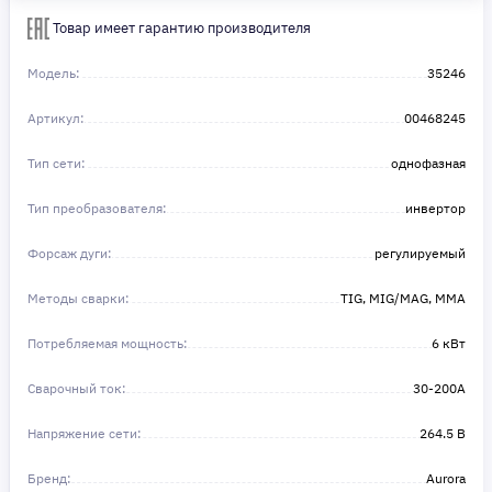
Сделайте шаг к своей мечте — мы поможем вам в этом!
Товар имеет гарантию производителя
Модель:
35246
Артикул:
00468245
Тип сети:
однофазная
Тип преобразователя:
инвертор
Форсаж дуги:
регулируемый
Методы сварки:
TIG, МIG/МAG, MMA
Потребляемая мощность:
6 кВт
Сварочный ток:
30-200A
Напряжение сети:
264.5 В
Бренд:
Aurora