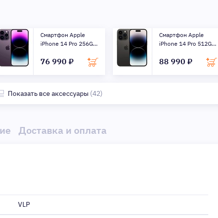
Смартфон Apple
Смартфон Apple
iPhone 14 Pro 256Gb,
iPhone 14 Pro 512Gb,
глуб ...
косм ...
76 990 ₽
88 990 ₽
Показать все аксессуары
(42)
ие
Доставка и оплата
VLP