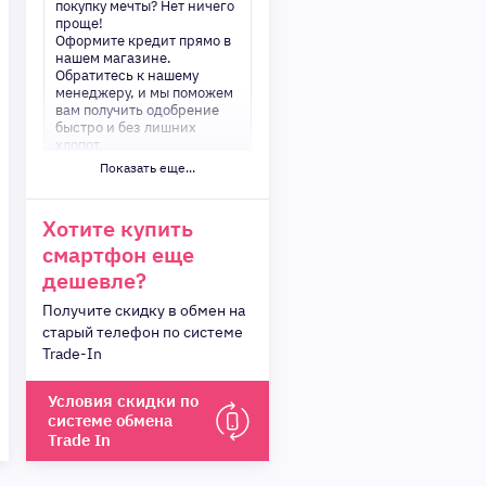
покупку мечты? Нет ничего
проще!
Оформите кредит прямо в
нашем магазине.
Обратитесь к нашему
менеджеру, и мы поможем
вам получить одобрение
быстро и без лишних
хлопот.
Показать еще...
✅ Преимущества:
-Мгновенное решение по
кредиту
Хотите купить
-Минимум документов —
смартфон еще
только паспорт
-Удобные сроки и низкие
дешевле?
процентные ставки
Получите скидку в обмен на
Не откладывайте свои
старый телефон по системе
желания на потом!
Trade-In
Получите то, что нужно,
прямо сейчас. Ваше
удобство — наш приоритет!
Условия скидки по
✨
системе обмена
Сделайте шаг к своей
Trade In
мечте — мы поможем вам в
этом!