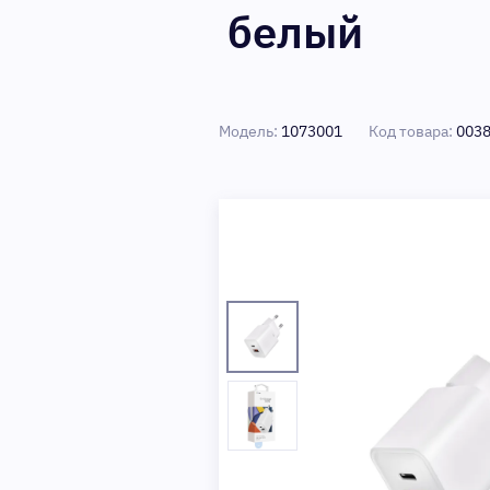
белый
Модель:
1073001
Код товара:
003