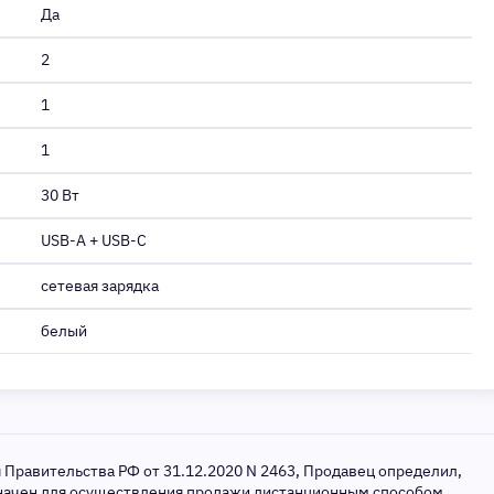
Да
2
1
1
30 Вт
USB-A + USB-C
сетевая зарядка
белый
я Правительства РФ от 31.12.2020 N 2463, Продавец определил,
значен для осуществления продажи дистанционным способом.