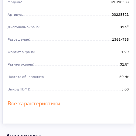
в этом!
Модель:
32LH1030S
Артикул:
00228521
Диагональ экрана:
31.5"
Разрешение:
1366x768
Формат экрана:
16 9
Размер экрана:
31.5"
Частота обновления:
60 Hz
Выход HDMI:
3.00
Все характеристики