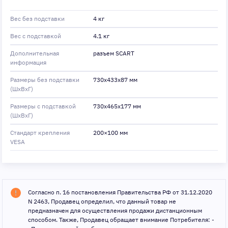
Вес без подставки
4 кг
Вес с подставкой
4.1 кг
Дополнительная
разъем SCART
информация
Размеры без подставки
730x433x87 мм
(ШxВxГ)
Размеры с подставкой
730x465x177 мм
(ШxВxГ)
Стандарт крепления
200×100 мм
VESA
Согласно п. 16 постановления Правительства РФ от 31.12.2020
N 2463, Продавец определил, что данный товар не
предназначен для осуществления продажи дистанционным
способом. Также, Продавец обращает внимание Потребителя: -