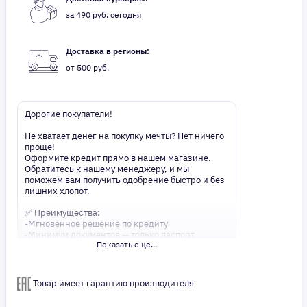
за 490 руб. сегодня
Доставка в регионы:
от 500 руб.
Дорогие покупатели!
Не хватает денег на покупку мечты? Нет ничего
проще!
Оформите кредит прямо в нашем магазине.
Обратитесь к нашему менеджеру, и мы
поможем вам получить одобрение быстро и без
лишних хлопот.
✅ Преимущества:
-Мгновенное решение по кредиту
-Минимум документов — только паспорт
Показать еще...
-Удобные сроки и низкие процентные ставки
Не откладывайте свои желания на потом!
Получите то, что нужно, прямо сейчас. Ваше
Товар имеет гарантию производителя
удобство — наш приоритет! ✨
Сделайте шаг к своей мечте — мы поможем вам