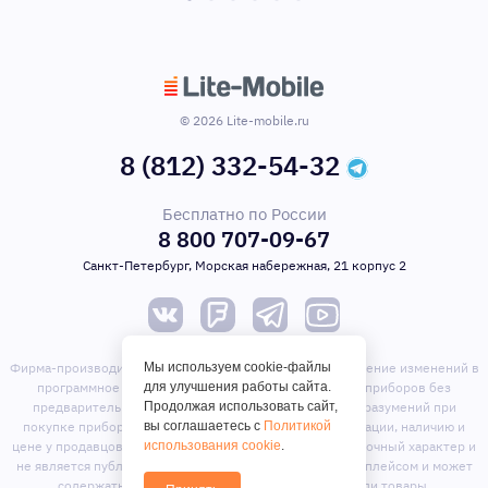
© 2026 Lite-mobile.ru
8 (812) 332-54-32
Бесплатно по России
8 800 707-09-67
Санкт-Петербург, Морская набережная, 21 корпус 2
Мы используем cookie-файлы
Фирма-производитель оставляет за собой право на внесение изменений в
для улучшения работы сайта.
программное обеспечение, дизайн и комплектацию приборов без
Продолжая использовать сайт,
предварительного уведомления. Во избежание недоразумений при
вы соглашаетесь с
Политикой
покупке приборов уточняйте информацию о комплектации, наличию и
использования cookie
.
цене у продавцов. Вся информация на сайте носит справочный характер и
не является публичной офертой. Сайт является маркет-плейсом и может
содержать предложения сторонних продавцов или товары,