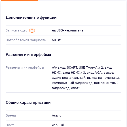
Дополнительные функции
Запись видео
?
на USB-накопитель
Потребляемая мощность
60 Вт
Разъемы и интерфейсы
Разъемы и интерфейсы
AV-вход, SCART, USB Type-A x 2, вход
HDMI, вход HDMI x 3, вход VGA, выход
аудио коаксиальный, выход на наушники,
композитный видеовход, компонентный
видеовход, слот CI
Общие характеристики
Бренд
Asano
Цвет
черный